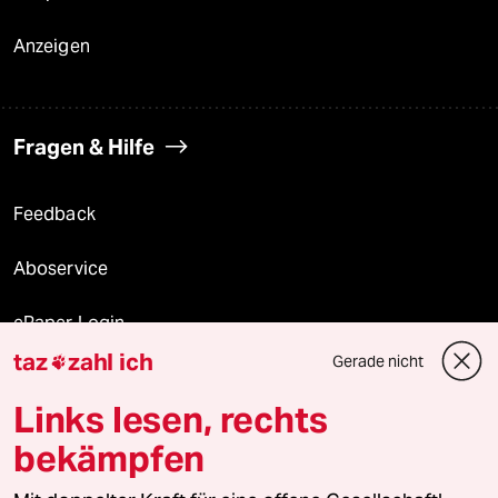
Anzeigen
Fragen & Hilfe
Feedback
Aboservice
ePaper Login
taz
zahl ich
Gerade nicht

Downloads für Abonnierende
Links lesen, rechts
bekämpfen
© 2026 taz Verlags und Vertriebs GmbH