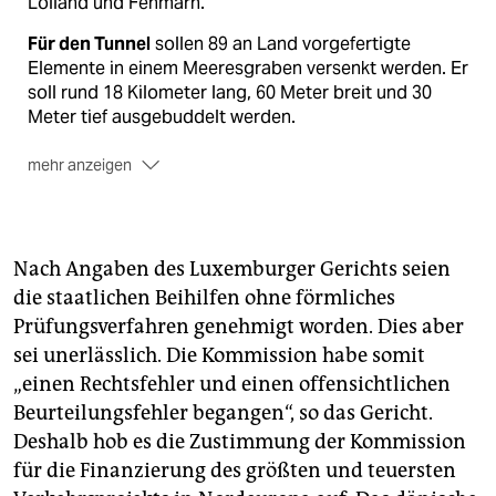
Lolland und Fehmarn.
Für den Tunnel
sollen 89 an Land vorgefertigte
Elemente in einem Meeresgraben versenkt werden. Er
soll rund 18 Kilometer lang, 60 Meter breit und 30
Meter tief ausgebuddelt werden.
mehr anzeigen
Die Kostenschätzung
für den Tunnel stieg von 4,5
Milliarden Euro vor einigen Jahren auf aktuell 7,4
Milliarden Euro.
Nach Angaben des Luxemburger Gerichts seien
Einen EU-Zuschuss
von 1,4 Milliarden Euro wollte
die staatlichen Beihilfen ohne förmliches
Dänemark dafür haben. Die restlichen sechs
Prüfungsverfahren genehmigt worden. Dies aber
Milliarden Euro sollten über günstige Kredite
sei unerlässlich. Die Kommission habe somit
finanziert werden, für die der dänische Staat
„einen Rechtsfehler und einen offensichtlichen
garantiert.
Beurteilungsfehler begangen“, so das Gericht.
Diesen Zuschuss
wird es jetzt nicht geben.
Deshalb hob es die Zustimmung der Kommission
für die Finanzierung des größten und teuersten