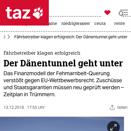

taz zahl ich
hitze
krieg in der ukraine
niedrigwasser
ceuta
rente

taz zahl ich
ord
Fährbetreiber klagen erfolgreich: Der Dänentunnel geht unter
taz zahl ich
themen
Fährbetreiber klagen erfolgreich
Der Dänentunnel geht unter
politik
Das Finanzmodell der Fehmarnbelt-Querung
öko
verstößt gegen EU-Wettbewerbsrecht. Zuschüsse
und Staatsgarantien müssen neu geprüft werden –
gesellschaft
Zeitplan in Trümmern.
kultur
13.12.2018
17:55 Uhr
teilen
sport