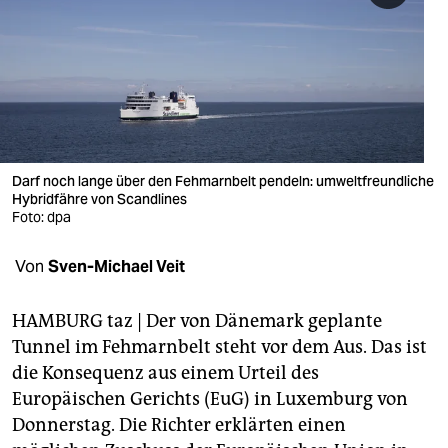
berlin
nord
wahrheit
verlag
verlag
Darf noch lange über den Fehmarnbelt pendeln: umweltfreundliche
Hybridfähre von Scandlines
veranstaltungen
Foto: dpa
shop
Von
Sven-Michael Veit
fragen & hilfe
HAMBURG taz | Der von Dänemark geplante
unterstützen
Tunnel im Fehmarnbelt steht vor dem Aus. Das ist
die Konsequenz aus einem Urteil des
abo
Europäischen Gerichts (EuG) in Luxemburg von
genossenschaft
Donnerstag. Die Richter erklärten einen