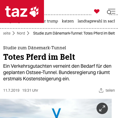

taz zahl ich
bergsteigen
usa unter trump
katzen
landtagswahl in sachs

taz zahl ich
rtseite
Nord
Studie zum Dänemark-Tunnel: Totes Pferd im Belt
taz zahl ich
themen
Studie zum Dänemark-Tunnel
Totes Pferd im Belt
politik
Ein Verkehrsgutachten verneint den Bedarf für den
öko
geplanten Ostsee-Tunnel. Bundesregierung räumt
erstmals Kostensteigerung ein.
gesellschaft
11.7.2019
19:31 Uhr
teilen
kultur
sport