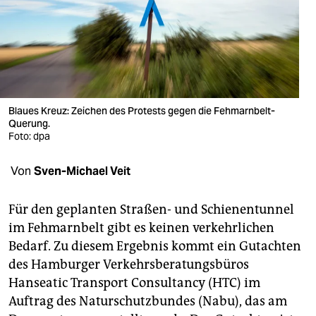
berlin
nord
wahrheit
verlag
Blaues Kreuz: Zeichen des Protests gegen die Fehmarnbelt-
verlag
Querung.
Foto: dpa
veranstaltungen
Von
Sven-Michael Veit
shop
fragen & hilfe
Für den geplanten Straßen- und Schienentunnel
im Fehmarnbelt gibt es keinen verkehrlichen
unterstützen
Bedarf. Zu diesem Ergebnis kommt ein Gutachten
abo
des Hamburger Verkehrsberatungsbüros
Hanseatic Transport Consultancy (HTC) im
genossenschaft
Auftrag des Naturschutzbundes (Nabu), das am