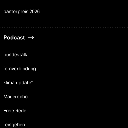
panterpreis 2026
Podcast
bundestalk
fernverbindung
klima update°
Mauerecho
Freie Rede
reingehen