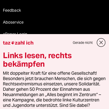
Feedback
Aboservice
ePaper Login
taz
zahl ich
Gerade nicht

Downloads für Abonnierende
Links lesen, rechts
bekämpfen
© 2026 taz Verlags und Vertriebs GmbH
Alle Rechte vorbehalten. Bei rechtlichen Fragen oder für Genehmigungen
Mit doppelter Kraft für eine offene Gesellschaft!
wenden Sie sich bitte an
lizenzen@taz.de
Besonders jetzt brauchen Menschen, die sich gegen
Rechtsextremismus einsetzen, unsere Solidarität.
Daher gehen 50 Prozent der Einnahmen aus
Feedback
Redaktionsstatut
Kommune-Richtlinien
KI-
Neuanmeldungen an „Alles beginnt im Zentrum“ –
eine Kampagne, die bedrohte linke Kulturzentren
Leitlinie
Informant
Datenschutz
Impressum
AGB
und Jugendorte unterstützt. Sind Sie dabei?