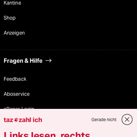
Kantine
Shop
Anzeigen
Fragen & Hilfe
Feedback
Aboservice
ePaper Login
taz
zahl ich
Gerade nicht

Downloads für Abonnierende
Links lesen, rechts