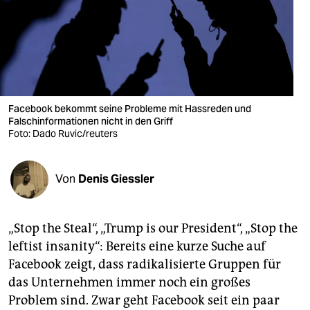
berlin
nord
wahrheit
verlag
Facebook bekommt seine Probleme mit Hassreden und
Falschinformationen nicht in den Griff
verlag
Foto: Dado Ruvic/reuters
veranstaltungen
shop
Von
Denis Giessler
fragen & hilfe
„Stop the Steal“, „Trump is our President“, „Stop the
unterstützen
leftist insanity“: Bereits eine kurze Suche auf
abo
Facebook zeigt, dass radikalisierte Gruppen für
das Unternehmen immer noch ein großes
genossenschaft
Problem sind. Zwar geht Facebook seit ein paar