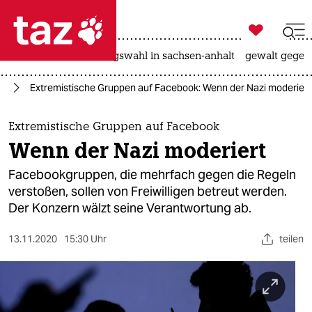

taz zahl ich
hitze
surfen
landtagswahl in sachsen-anhalt
gewalt gegen

taz zahl ich
ta
Extremistische Gruppen auf Facebook: Wenn der Nazi moderiert
taz zahl ich
themen
Extremistische Gruppen auf Facebook
Wenn der Nazi moderiert
politik
Facebookgruppen, die mehrfach gegen die Regeln
öko
verstoßen, sollen von Freiwilligen betreut werden.
Der Konzern wälzt seine Verantwortung ab.
gesellschaft
13.11.2020
15:30 Uhr
teilen
kultur
sport