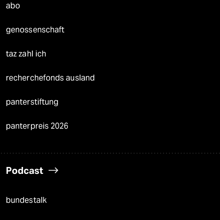
abo
genossenschaft
taz zahl ich
recherchefonds ausland
panterstiftung
panterpreis 2026
Podcast
bundestalk