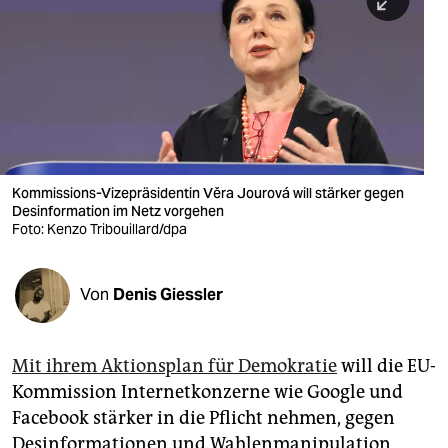
berlin
nord
wahrheit
verlag
verlag
Kommissions-Vizepräsidentin Věra Jourová will stärker gegen
Desinformation im Netz vorgehen
veranstaltungen
Foto: Kenzo Tribouillard/dpa
shop
fragen & hilfe
Von
Denis Giessler
unterstützen
Mit ihrem Aktionsplan für Demokratie
will die EU-
abo
Kommission Internetkonzerne wie Google und
genossenschaft
Facebook stärker in die Pflicht nehmen, gegen
Desinformationen und Wahlenmanipulation