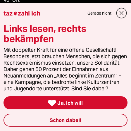
Vor Ort
taz
zahl ich
Gerade nicht

Live im Stream
Links lesen, rechts
Vergangene
bekämpfen
taz lab 2027
Mit doppelter Kraft für eine offene Gesellschaft!
Besonders jetzt brauchen Menschen, die sich gegen
Rechtsextremismus einsetzen, unsere Solidarität.
Mehr taz Lesestoff
Daher gehen 50 Prozent der Einnahmen aus
Neuanmeldungen an „Alles beginnt im Zentrum“ –
eine Kampagne, die bedrohte linke Kulturzentren
und Jugendorte unterstützt. Sind Sie dabei?
taz Blogs

Ja, ich will
taz FUTURZWEI
Le Monde diplomatique
Schon dabei!