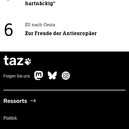
hartnäckig“
6
EU nach Ceuta
Zur Freude der Antieuropäer
taz

Folgen Sie uns
Ressorts
Politik