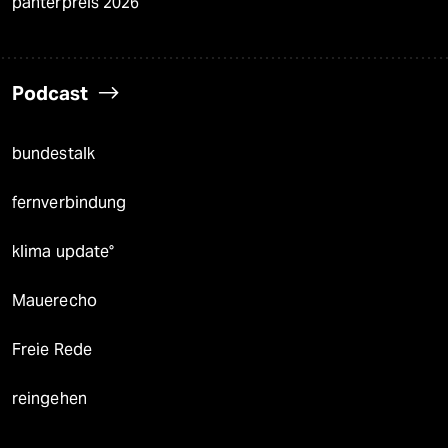
panterpreis 2026
Podcast
bundestalk
fernverbindung
klima update°
Mauerecho
Freie Rede
reingehen