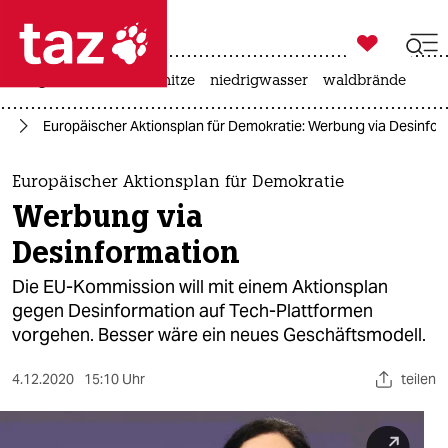

taz zahl ich
krieg in der ukraine
hitze
niedrigwasser
waldbrände

taz zahl ich
ta
Europäischer Aktionsplan für Demokratie: Werbung via Desinfor
taz zahl ich
themen
Europäischer Aktionsplan für Demokratie
Werbung via
politik
Desinformation
öko
Die EU-Kommission will mit einem Aktionsplan
gegen Desinformation auf Tech-Plattformen
gesellschaft
vorgehen. Besser wäre ein neues Geschäftsmodell.
kultur
4.12.2020
15:10 Uhr
teilen
sport