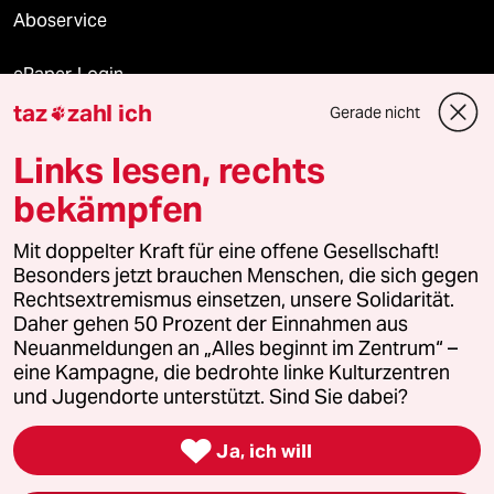
Aboservice
ePaper Login
taz
zahl ich
Gerade nicht

Downloads für Abonnierende
Links lesen, rechts
bekämpfen
© 2026 taz Verlags und Vertriebs GmbH
Mit doppelter Kraft für eine offene Gesellschaft!
Alle Rechte vorbehalten. Bei rechtlichen Fragen oder für Genehmigungen
wenden Sie sich bitte an
lizenzen@taz.de
Besonders jetzt brauchen Menschen, die sich gegen
Rechtsextremismus einsetzen, unsere Solidarität.
Daher gehen 50 Prozent der Einnahmen aus
Feedback
Redaktionsstatut
Kommune-Richtlinien
KI-
Neuanmeldungen an „Alles beginnt im Zentrum“ –
eine Kampagne, die bedrohte linke Kulturzentren
Leitlinie
Informant
Datenschutz
Impressum
AGB
und Jugendorte unterstützt. Sind Sie dabei?
Seitenwende
Einwilligungen widerrufen (Ads)

Ja, ich will