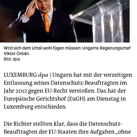
berlin
nord
wahrheit
verlag
Wird sich dem Urteil wohl fügen müssen: Ungarns Regierungschef
Viktor Orbán.
verlag
Bild: dpa
veranstaltungen
LUXEMBURG
dpa
| Ungarn hat mit der vorzeitigen
shop
Entlassung seines Datenschutz-Beauftragten im
fragen & hilfe
Jahr 2012 gegen EU-Recht verstoßen. Das hat der
Europäische Gerichtshof (EuGH) am Dienstag in
unterstützen
Luxemburg entschieden.
abo
Die Richter stellten klar, dass die Datenschutz-
genossenschaft
Beauftragten der EU-Staaten ihre Aufgaben „ohne