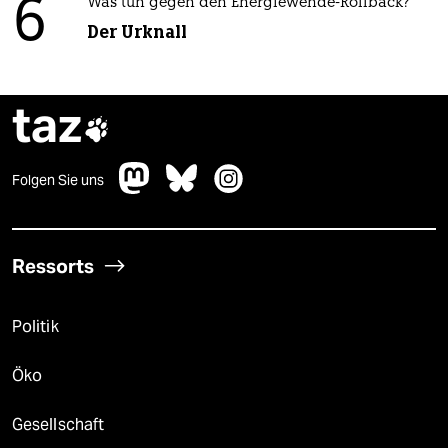
6
Was tun gegen den Energiewende-Rollback?
Der Urknall
taz

Folgen Sie uns
Ressorts
Politik
Öko
Gesellschaft