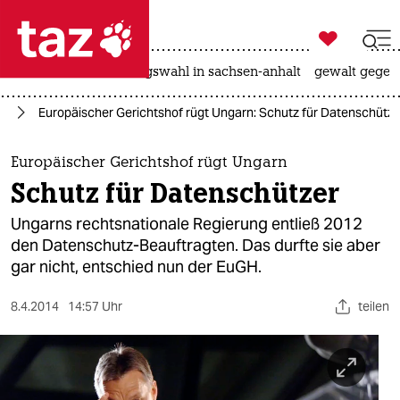

taz zahl ich
hitze
surfen
landtagswahl in sachsen-anhalt
gewalt gegen

taz zahl ich
pa
Europäischer Gerichtshof rügt Ungarn: Schutz für Datenschütze
taz zahl ich
themen
Europäischer Gerichtshof rügt Ungarn
Schutz für Datenschützer
politik
Ungarns rechtsnationale Regierung entließ 2012
öko
den Datenschutz-Beauftragten. Das durfte sie aber
gar nicht, entschied nun der EuGH.
gesellschaft
8.4.2014
14:57 Uhr
teilen
kultur
sport