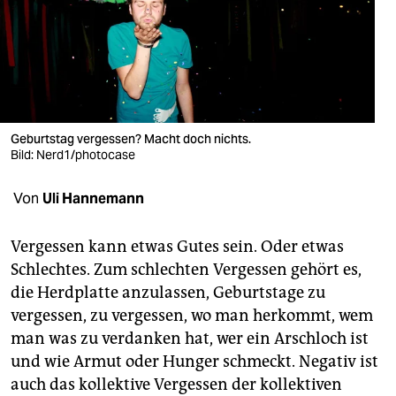
berlin
nord
wahrheit
verlag
Geburtstag vergessen? Macht doch nichts.
verlag
Bild: Nerd1/photocase
veranstaltungen
Von
Uli Hannemann
shop
Vergessen kann etwas Gutes sein. Oder etwas
fragen & hilfe
Schlechtes. Zum schlechten Vergessen gehört es,
die Herdplatte anzulassen, Geburtstage zu
unterstützen
vergessen, zu vergessen, wo man herkommt, wem
abo
man was zu verdanken hat, wer ein Arschloch ist
und wie Armut oder Hunger schmeckt. Negativ ist
genossenschaft
auch das kollektive Vergessen der kollektiven