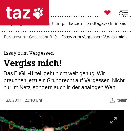

taz zahl ich
bergsteigen
usa unter trump
katzen
landtagswahl in sachs

taz zahl ich
Europawahl - Gesellschaft
Essay zum Vergessen: Vergiss mich!
taz zahl ich
themen
Essay zum Vergessen
Vergiss mich!
politik
Das EuGH-Urteil geht nicht weit genug. Wir
öko
brauchen jetzt ein Grundrecht auf Vergessen. Nicht
nur im Netz, sondern auch in der analogen Welt.
gesellschaft
13.5.2014
20:10 Uhr
teilen
kultur
sport