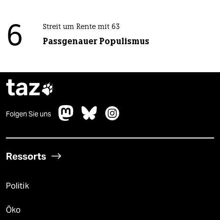
6
Streit um Rente mit 63
Passgenauer Populismus
taz

Folgen Sie uns
Ressorts
Politik
Öko