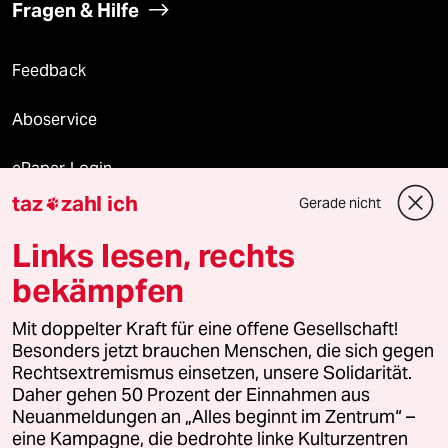
Fragen & Hilfe
Feedback
Aboservice
ePaper Login
taz
zahl ich
Gerade nicht

Downloads für Abonnierende
Links lesen, rechts
bekämpfen
© 2026 taz Verlags und Vertriebs GmbH
Alle Rechte vorbehalten. Bei rechtlichen Fragen oder für Genehmigungen
Mit doppelter Kraft für eine offene Gesellschaft!
wenden Sie sich bitte an
lizenzen@taz.de
Besonders jetzt brauchen Menschen, die sich gegen
Rechtsextremismus einsetzen, unsere Solidarität.
Daher gehen 50 Prozent der Einnahmen aus
Feedback
Redaktionsstatut
Kommune-Richtlinien
KI-
Neuanmeldungen an „Alles beginnt im Zentrum“ –
eine Kampagne, die bedrohte linke Kulturzentren