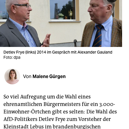
berlin
nord
wahrheit
verlag
verlag
Detlev Frye (links) 2014 im Gespräch mit Alexander Gauland
Foto: dpa
veranstaltungen
shop
Von
Malene Gürgen
fragen & hilfe
unterstützen
So viel Aufregung um die Wahl eines
ehrenamtlichen Bürgermeisters für ein 3.000-
abo
Einwohner-Örtchen gibt es selten: Die Wahl des
genossenschaft
AfD-Politikers Detlev Frye zum Vorsteher der
Kleinstadt Lebus im brandenburgischen