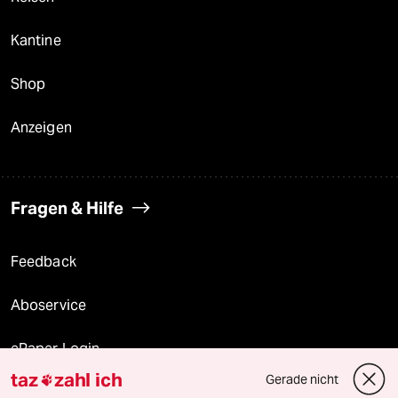
Kantine
Shop
Anzeigen
Fragen & Hilfe
Feedback
Aboservice
ePaper Login
taz
zahl ich
Gerade nicht

Downloads für Abonnierende