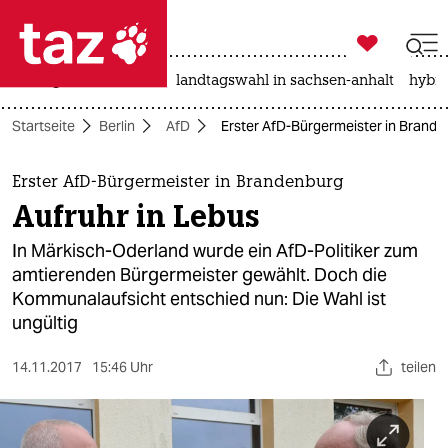

taz zahl ich
niedrigwasser
rente
landtagswahl in sachsen-anhalt
hybri

taz zahl ich
Startseite
Berlin
AfD
Erster AfD-Bürgermeister in Brande
taz zahl ich
themen
Erster AfD-Bürgermeister in Brandenburg
Aufruhr in Lebus
politik
In Märkisch-Oderland wurde ein AfD-Politiker zum
öko
amtierenden Bürgermeister gewählt. Doch die
Kommunalaufsicht entschied nun: Die Wahl ist
gesellschaft
ungültig
kultur
14.11.2017
15:46 Uhr
teilen
sport