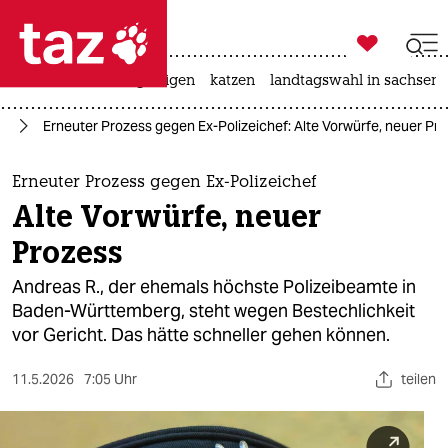

taz zahl ich
ceuta
hitze
bergsteigen
katzen
landtagswahl in sachsen-

taz zahl ich
on
Erneuter Prozess gegen Ex-Polizeichef: Alte Vorwürfe, neuer Pr
taz zahl ich
themen
Erneuter Prozess gegen Ex-Polizeichef
Alte Vorwürfe, neuer
politik
Prozess
öko
Andreas R., der ehemals höchste Polizeibeamte in
Baden-Württemberg, steht wegen Bestechlichkeit
gesellschaft
vor Gericht. Das hätte schneller gehen können.
kultur
11.5.2026
7:05 Uhr
teilen
sport