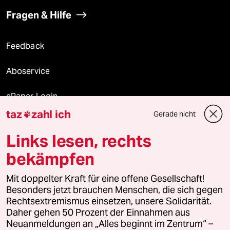
Fragen & Hilfe
Feedback
Aboservice
ePaper Login
taz
zahl ich
Gerade nicht

Downloads für Abonnierende
Links lesen, rechts
bekämpfen
© 2026 taz Verlags und Vertriebs GmbH
Alle Rechte vorbehalten. Bei rechtlichen Fragen oder für Genehmigungen
Mit doppelter Kraft für eine offene Gesellschaft!
wenden Sie sich bitte an
lizenzen@taz.de
Besonders jetzt brauchen Menschen, die sich gegen
Rechtsextremismus einsetzen, unsere Solidarität.
Daher gehen 50 Prozent der Einnahmen aus
Feedback
Redaktionsstatut
Kommune-Richtlinien
KI-
Neuanmeldungen an „Alles beginnt im Zentrum“ –