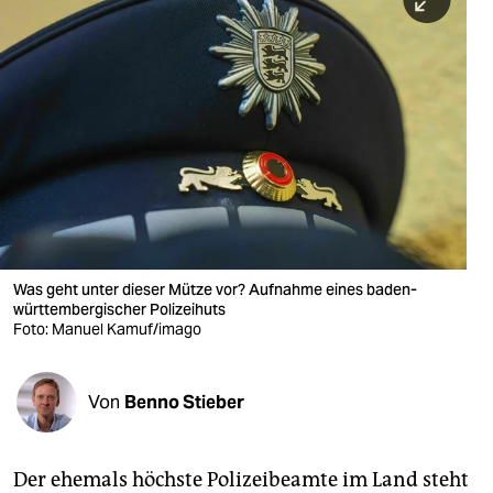
berlin
nord
wahrheit
verlag
verlag
veranstaltungen
shop
Was geht unter dieser Mütze vor? Aufnahme eines baden-
württembergischer Polizeihuts
fragen & hilfe
Foto: Manuel Kamuf/imago
unterstützen
Von
Benno Stieber
abo
genossenschaft
Der ehemals höchste Polizeibeamte im Land steht