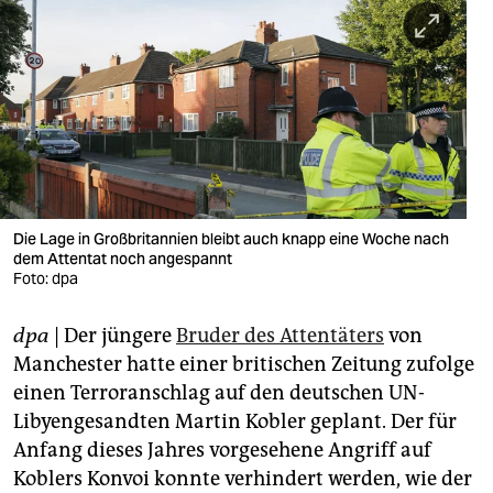
berlin
nord
wahrheit
verlag
verlag
veranstaltungen
Die Lage in Großbritannien bleibt auch knapp eine Woche nach
dem Attentat noch angespannt
Foto: dpa
shop
fragen & hilfe
dpa
| Der jüngere
Bruder des Attentäters
von
Manchester hatte einer britischen Zeitung zufolge
unterstützen
einen Terroranschlag auf den deutschen UN-
abo
Libyengesandten Martin Kobler geplant. Der für
Anfang dieses Jahres vorgesehene Angriff auf
genossenschaft
Koblers Konvoi konnte verhindert werden, wie der