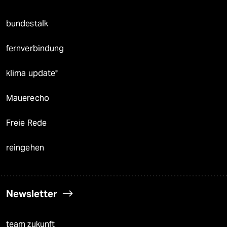
bundestalk
fernverbindung
klima update°
Mauerecho
Freie Rede
reingehen
Newsletter
team zukunft