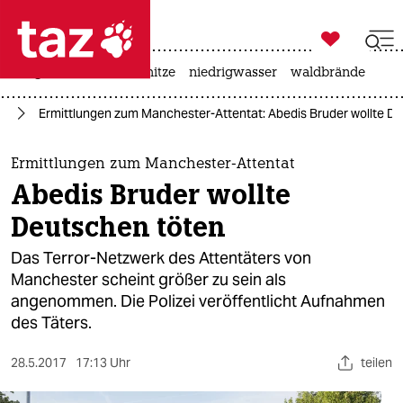

taz zahl ich
krieg in der ukraine
hitze
niedrigwasser
waldbrände

taz zahl ich
or
Ermittlungen zum Manchester-Attentat: Abedis Bruder wollte D
taz zahl ich
themen
Ermittlungen zum Manchester-Attentat
Abedis Bruder wollte
politik
Deutschen töten
öko
Das Terror-Netzwerk des Attentäters von
Manchester scheint größer zu sein als
gesellschaft
angenommen. Die Polizei veröffentlicht Aufnahmen
des Täters.
kultur
sport
28.5.2017
17:13 Uhr
teilen