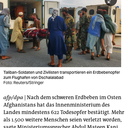
berlin
nord
wahrheit
verlag
verlag
veranstaltungen
shop
Taliban-Soldaten und Zivilisten transportieren ein Erdbebenopfer
zum Flughafen von Dschalalabad
Foto: Reuters/Stringer
fragen & hilfe
unterstützen
afp/dpa
| Nach dem schweren Erdbeben im Osten
Afghanistans hat das Innenministerium des
abo
Landes mindestens 622 Todesopfer bestätigt. Mehr
genossenschaft
als 1.500 weitere Menschen seien verletzt worden,
sagte Ministeriumssprecher Abdul Mateen Kani