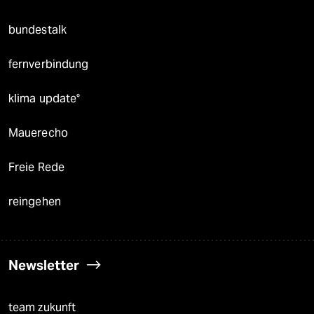
bundestalk
fernverbindung
klima update°
Mauerecho
Freie Rede
reingehen
Newsletter
team zukunft