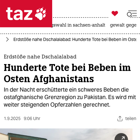

taz zahl ich
hitze
surfen
landtagswahl in sachsen-anhalt
gewalt gegen

taz zahl ich
an
Erdstöße nahe Dschalalabad: Hunderte Tote bei Beben im Osten
taz zahl ich
themen
Erdstöße nahe Dschalalabad
Hunderte Tote bei Beben im
politik
Osten Afghanistans
öko
In der Nacht erschütterte ein schweres Beben die
ostafghanische Grenzregion zu Pakistan. Es wird mit
gesellschaft
weiter steigenden Opferzahlen gerechnet.
kultur
1.9.2025
9:06 Uhr
teilen
sport