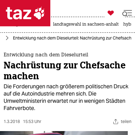

taz zahl ich
niedrigwasser
rente
landtagswahl in sachsen-anhalt
hybri

taz zahl ich
hr
Entwicklung nach dem Dieselurteil: Nachrüstung zur Chefsach
taz zahl ich
themen
Entwicklung nach dem Dieselurteil
Nachrüstung zur Chefsache
politik
machen
öko
Die Forderungen nach größerem politischen Druck
auf die Autoindustrie mehren sich. Die
gesellschaft
Umweltministerin erwartet nur in wenigen Städten
Fahrverbote.
kultur
sport
1.3.2018
15:53 Uhr
teilen