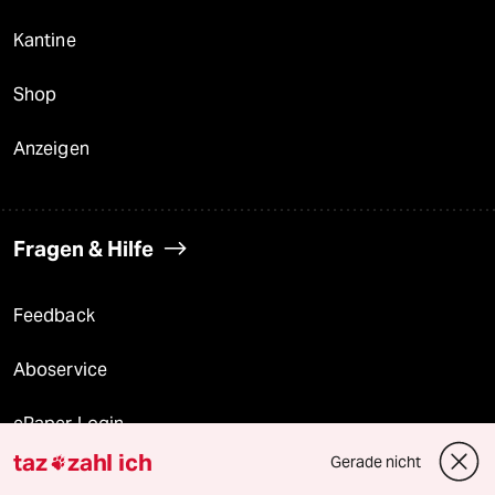
Kantine
Shop
Anzeigen
Fragen & Hilfe
Feedback
Aboservice
ePaper Login
taz
zahl ich
Gerade nicht

Downloads für Abonnierende