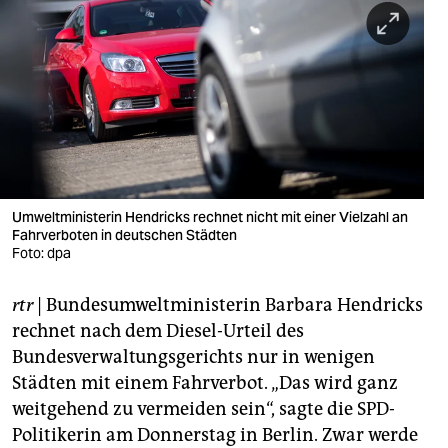
berlin
nord
wahrheit
verlag
verlag
veranstaltungen
Umweltministerin Hendricks rechnet nicht mit einer Vielzahl an
Fahrverboten in deutschen Städten
shop
Foto: dpa
fragen & hilfe
rtr
| Bundesumweltministerin Barbara Hendricks
rechnet nach dem Diesel-Urteil des
unterstützen
Bundesverwaltungsgerichts nur in wenigen
abo
Städten mit einem Fahrverbot. „Das wird ganz
weitgehend zu vermeiden sein“, sagte die SPD-
genossenschaft
Politikerin am Donnerstag in Berlin. Zwar werde