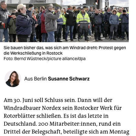
berlin
nord
wahrheit
verlag
Sie bauen bisher das, was sich am Windrad dreht: Protest gegen
verlag
die Werkschließung in Rostock
Foto: Bernd Wüstneck/picture alliance/dpa
veranstaltungen
shop
Aus Berlin
Susanne Schwarz
fragen & hilfe
Am 30. Juni soll Schluss sein. Dann will der
unterstützen
Windradbauer Nordex sein Rostocker Werk für
abo
Rotorblätter schließen. Es ist das letzte in
Deutschland. 200 Mitarbeiter:innen, rund ein
genossenschaft
Drittel der Belegschaft, beteiligte sich am Montag