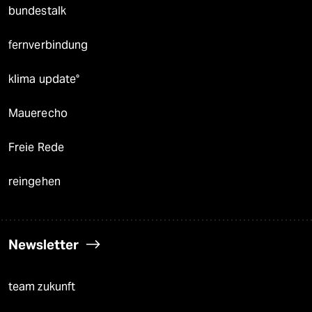
bundestalk
fernverbindung
klima update°
Mauerecho
Freie Rede
reingehen
Newsletter
team zukunft