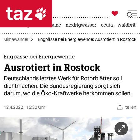

taz zahl ich
hitze
krieg in der ukraine
niedrigwasser
ceuta
waldbrän

taz zahl ich
Klimawandel
Engpässe bei Energiewende: Ausrotiert in Rostock
taz zahl ich
themen
Engpässe bei Energiewende
Ausrotiert in Rostock
politik
Deutschlands letztes Werk für Rotorblätter soll
öko
dichtmachen. Die Bundesregierung sorgt sich
darum, wo die Öko-Kraftwerke herkommen sollen.
gesellschaft
12.4.2022
15:30 Uhr
teilen
kultur
sport