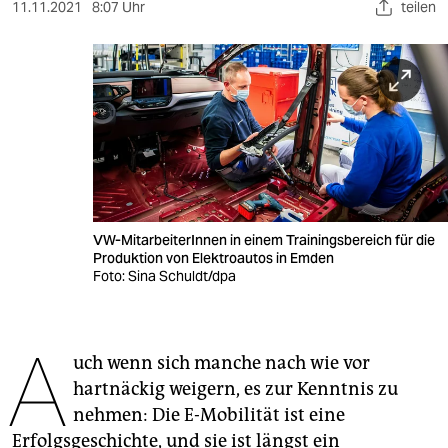
berlin
11.11.2021
8:07 Uhr
teilen
nord
wahrheit
verlag
verlag
veranstaltungen
VW-MitarbeiterInnen in einem Trainingsbereich für die
shop
Produktion von Elektroautos in Emden
Foto: Sina Schuldt/dpa
fragen & hilfe
unterstützen
A
uch wenn sich manche nach wie vor
abo
hartnäckig weigern, es zur Kenntnis zu
genossenschaft
nehmen: Die E-Mobilität ist eine
Erfolgsgeschichte, und sie ist längst ein