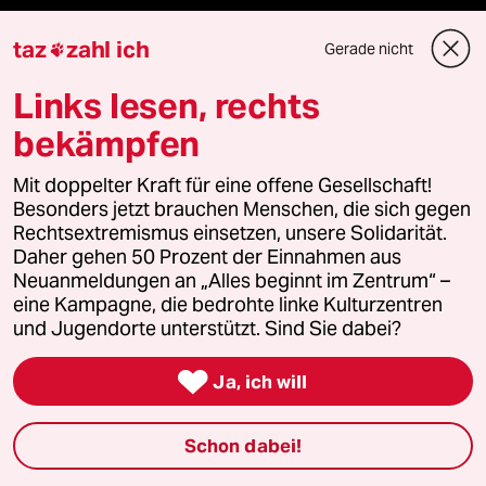
Veranstaltungen
taz
zahl ich
Gerade nicht

Links lesen, rechts
Demnächst
bekämpfen
Vor Ort
Mit doppelter Kraft für eine offene Gesellschaft!
Live im Stream
Besonders jetzt brauchen Menschen, die sich gegen
Rechtsextremismus einsetzen, unsere Solidarität.
Daher gehen 50 Prozent der Einnahmen aus
Vergangene
Neuanmeldungen an „Alles beginnt im Zentrum“ –
eine Kampagne, die bedrohte linke Kulturzentren
taz lab 2027
und Jugendorte unterstützt. Sind Sie dabei?

Ja, ich will
Mehr taz Lesestoff
Schon dabei!
taz Blogs