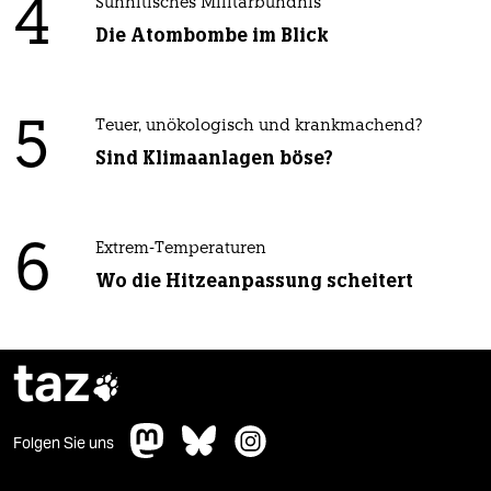
4
Sunnitisches Militärbündnis
Die Atombombe im Blick
5
Teuer, unökologisch und krankmachend?
Sind Klimaanlagen böse?
6
Extrem-Temperaturen
Wo die Hitzeanpassung scheitert
taz

Folgen Sie uns