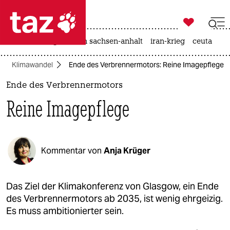

taz zahl ich
hitze
landtagswahl in sachsen-anhalt
iran-krieg
ceuta

taz zahl ich
Klimawandel
Ende des Verbrennermotors: Reine Imagepflege
taz zahl ich
Ende des Verbrennermotors
themen
Reine Imagepflege
politik
öko
Kommentar von
Anja Krüger
gesellschaft
kultur
Das Ziel der Klimakonferenz von Glasgow, ein Ende
des Verbrennermotors ab 2035, ist wenig ehrgeizig.
sport
Es muss ambitionierter sein.