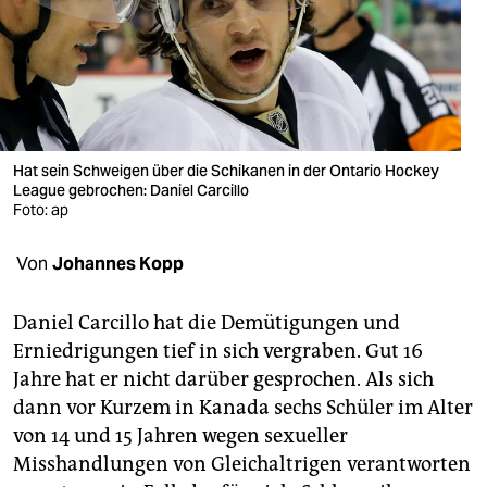
berlin
nord
wahrheit
verlag
Hat sein Schweigen über die Schikanen in der Ontario Hockey
verlag
League gebrochen: Daniel Carcillo
Foto: ap
veranstaltungen
Von
Johannes Kopp
shop
fragen & hilfe
Daniel Carcillo hat die Demütigungen und
Erniedrigungen tief in sich vergraben. Gut 16
unterstützen
Jahre hat er nicht darüber gesprochen. Als sich
abo
dann vor Kurzem in Kanada sechs Schüler im Alter
von 14 und 15 Jahren wegen sexueller
genossenschaft
Misshandlungen von Gleichaltrigen verantworten