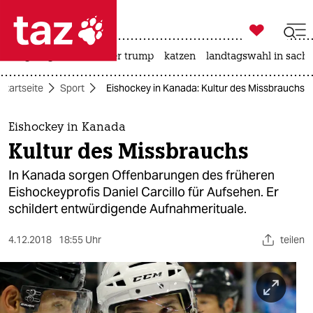

taz zahl ich
bergsteigen
usa unter trump
katzen
landtagswahl in sachs

taz zahl ich
Startseite
Sport
Eishockey in Kanada: Kultur des Missbrauchs
taz zahl ich
themen
Eishockey in Kanada
Kultur des Missbrauchs
politik
In Kanada sorgen Offenbarungen des früheren
öko
Eishockeyprofis Daniel Carcillo für Aufsehen. Er
schildert entwürdigende Aufnahmerituale.
gesellschaft
4.12.2018
18:55 Uhr
teilen
kultur
sport