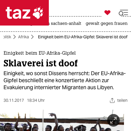

taz zahl ich
hitze
landtagswahl in sachsen-anhalt
gewalt gegen frauen

taz zahl ich
Politik
Afrika
Einigkeit beim EU-Afrika-Gipfel: Sklaverei ist doof
taz zahl ich
themen
Einigkeit beim EU-Afrika-Gipfel
Sklaverei ist doof
politik
Einigkeit, wo sonst Dissens herrscht: Der EU-Afrika-
öko
Gipfel beschließt eine konzertierte Aktion zur
Evakuierung internierter Migranten aus Libyen.
gesellschaft
30.11.2017
18:34 Uhr
teilen
kultur
sport