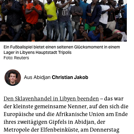
berlin
nord
wahrheit
verlag
Ein Fußballspiel bietet einen seltenen Glücksmoment in einem
Lager in Libyens Hauptstadt Tripolis
verlag
Foto: Reuters
veranstaltungen
shop
Aus Abidjan
Christian Jakob
fragen & hilfe
Den Sklavenhandel in Libyen beenden
– das war
unterstützen
der kleinste gemeinsame Nenner, auf den sich die
abo
Europäische und die Afrikanische Union am Ende
ihres zweitägigen Gipfels in Abidjan, der
genossenschaft
Metropole der Elfenbeinküste, am Donnerstag