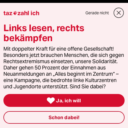
Stellen
taz
zahl ich
Gerade nicht

Presse
Links lesen, rechts
bekämpfen
Unterstützen
Mit doppelter Kraft für eine offene Gesellschaft!
Besonders jetzt brauchen Menschen, die sich gegen
Rechtsextremismus einsetzen, unsere Solidarität.
abo
Daher gehen 50 Prozent der Einnahmen aus
Neuanmeldungen an „Alles beginnt im Zentrum“ –
genossenschaft
eine Kampagne, die bedrohte linke Kulturzentren
und Jugendorte unterstützt. Sind Sie dabei?
taz zahl ich

Ja, ich will
recherchefonds ausland
Schon dabei!
panterstiftung