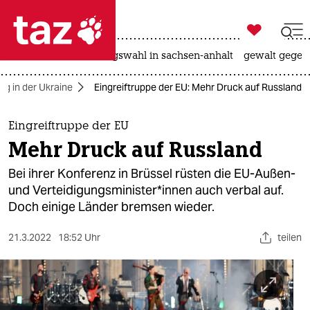

taz zahl ich
hitze
surfen
landtagswahl in sachsen-anhalt
gewalt gegen

taz zahl ich
ieg in der Ukraine
Eingreiftruppe der EU: Mehr Druck auf Russland
taz zahl ich
themen
Eingreiftruppe der EU
Mehr Druck auf Russland
politik
Bei ihrer Konferenz in Brüssel rüsten die EU-Außen-
öko
und Ver­tei­di­gungs­mi­nis­te­r*in­nen auch verbal auf.
Doch einige Länder bremsen wieder.
gesellschaft
21.3.2022
18:52 Uhr
teilen
kultur
sport