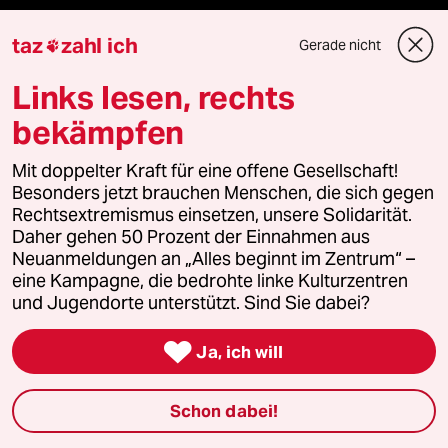
taz
zahl ich
Gerade nicht

Fragen & Hilfe
Links lesen, rechts
bekämpfen
Feedback
Mit doppelter Kraft für eine offene Gesellschaft!
Aboservice
Besonders jetzt brauchen Menschen, die sich gegen
Rechtsextremismus einsetzen, unsere Solidarität.
Daher gehen 50 Prozent der Einnahmen aus
ePaper Login
Neuanmeldungen an „Alles beginnt im Zentrum“ –
eine Kampagne, die bedrohte linke Kulturzentren
Downloads für Abonnierende
und Jugendorte unterstützt. Sind Sie dabei?

Ja, ich will
© 2026 taz Verlags und Vertriebs GmbH
Alle Rechte vorbehalten. Bei rechtlichen Fragen oder für Genehmigungen
Schon dabei!
wenden Sie sich bitte an
lizenzen@taz.de