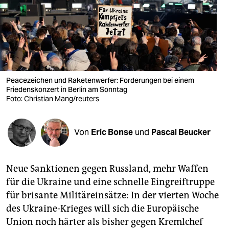
berlin
nord
wahrheit
verlag
Peacezeichen und Raketenwerfer: Forderungen bei einem
Friedenskonzert in Berlin am Sonntag
verlag
Foto: Christian Mang/reuters
veranstaltungen
shop
Von
Eric Bonse
und
Pascal Beucker
fragen & hilfe
Neue Sanktionen gegen Russland, mehr Waffen
unterstützen
für die Ukrai­ne und eine schnelle Eingreiftruppe
abo
für brisante Militäreinsätze: In der vierten Woche
des Ukraine-Krieges will sich die Europäische
genossenschaft
Union noch härter als bisher gegen Kremlchef