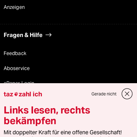
Anzeigen
Fragen & Hilfe
Feedback
Aboservice
ePaper Login
taz
zahl ich
Gerade nicht

Downloads für Abonnierende
Links lesen, rechts
bekämpfen
© 2026 taz Verlags und Vertriebs GmbH
Alle Rechte vorbehalten. Bei rechtlichen Fragen oder für Genehmigungen
Mit doppelter Kraft für eine offene Gesellschaft!
wenden Sie sich bitte an
lizenzen@taz.de