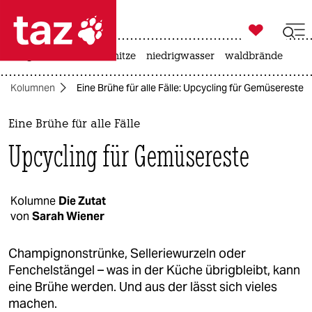

taz zahl ich
krieg in der ukraine
hitze
niedrigwasser
waldbrände

taz zahl ich
Kolumnen
Eine Brühe für alle Fälle: Upcycling für Gemüsereste
taz zahl ich
themen
Eine Brühe für alle Fälle
Upcycling für Gemüsereste
politik
öko
Kolumne
Die Zutat
von
Sarah Wiener
gesellschaft
kultur
Champignonstrünke, Selleriewurzeln oder
Fenchelstängel – was in der Küche übrigbleibt, kann
sport
eine Brühe werden. Und aus der lässt sich vieles
machen.