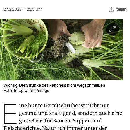
berlin
27.2.2023
12:05 Uhr
teilen
nord
wahrheit
verlag
verlag
veranstaltungen
shop
fragen & hilfe
Wichtig: Die Strünke des Fenchels nicht wegschmeißen
Foto: fotografiche/imago
unterstützen
E
ine bunte Gemüsebrühe ist nicht nur
abo
gesund und kräftigend, sondern auch eine
genossenschaft
gute Basis für Saucen, Suppen und
Fleischgerichte. Natürlich immer unter der