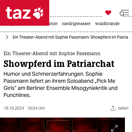

taz zahl ich
krieg in der ukraine
hitze
niedrigwasser
waldbrände

taz zahl ich
us
Ein Theater-Abend mit Sophie Passmann: Showpferd im Patriar
taz zahl ich
themen
Ein Theater-Abend mit Sophie Passmann
Showpferd im Patriarchat
politik
Humor und Schmerzerfahrungen. Sophie
öko
Passmann liefert an ihrem Soloabend „Pick Me
Girls“ am Berliner Ensemble Misogyniekritik und
gesellschaft
Punchlines.
kultur
18.10.2024
18:04 Uhr
teilen
sport