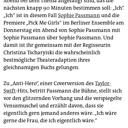
Abend bei dem Thema angelangt sind, das die
epaper login
nächsten knapp 90 Minuten bestimmen soll: „Ich“.
„Ich“ ist in diesem Fall
Sophie Passmann
und die
Pre­miere „Pick Me Girls“ im Berliner Ensemble am
Donnerstag ein Abend von Sophie Passmann mit
Sophie Passmann über Sophie Passmann. Und
damit ist ihr gemeinsam mit der Regisseurin
Christina Tscharyiski die wahrscheinlich
bestmögliche Theateradaption ihres
gleichnamigen Buchs gelungen.
Zu „Anti-Hero“, einer Coverversion des
Taylor-
Swift
-Hits, betritt Passmann die Bühne, stellt sich
vor den glitzernden Vorhang und die verspiegelte
Venusmuschel und erzählt davon, dass sie
eigentlich gern jemand anderes wäre. „Ich wäre
gerne die Frau, die ich eigentlich wäre.“