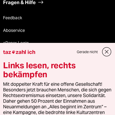
Fragen & Hilfe
Feedback
Aboservice
ePaper Login
taz
zahl ich
Gerade nicht

Downloads für Abonnierende
Links lesen, rechts
bekämpfen
© 2026 taz Verlags und Vertriebs GmbH
Mit doppelter Kraft für eine offene Gesellschaft!
Alle Rechte vorbehalten. Bei rechtlichen Fragen oder für Genehmigungen
wenden Sie sich bitte an
lizenzen@taz.de
Besonders jetzt brauchen Menschen, die sich gegen
Rechtsextremismus einsetzen, unsere Solidarität.
Daher gehen 50 Prozent der Einnahmen aus
Feedback
Redaktionsstatut
Kommune-Richtlinien
KI-
Neuanmeldungen an „Alles beginnt im Zentrum“ –
eine Kampagne, die bedrohte linke Kulturzentren