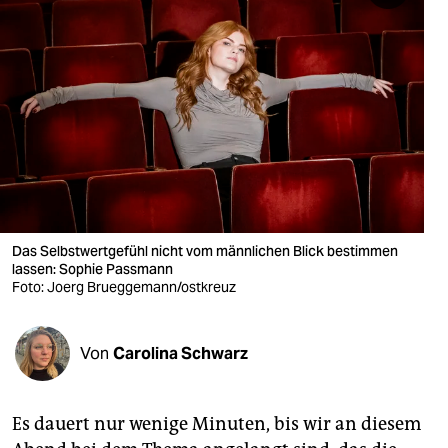
berlin
nord
wahrheit
verlag
verlag
veranstaltungen
Das Selbstwertgefühl nicht vom männlichen Blick bestimmen
shop
lassen: Sophie Passmann
Foto: Joerg Brueggemann/ostkreuz
fragen & hilfe
unterstützen
Von
Carolina Schwarz
abo
genossenschaft
Es dauert nur wenige Minuten, bis wir an diesem