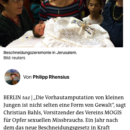
berlin
nord
wahrheit
verlag
verlag
Beschneidungszeremonie in Jerusalem.
Bild: reuters
veranstaltungen
shop
Von
Philipp Rhensius
fragen & hilfe
unterstützen
BERLIN
taz
| „Die Vorhautamputation von kleinen
Jungen ist nicht selten eine Form von Gewalt“, sagt
abo
Christian Bahls, Vorsitzender des Vereins MOGIS
genossenschaft
für Opfer sexuellen Missbrauchs. Ein Jahr nach
dem das neue Beschneidungsgesetz in Kraft