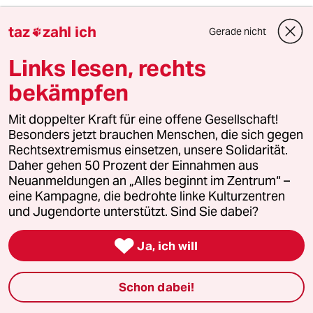
2
Streit um Rente mit 63
taz
zahl ich
Gerade nicht

Passgenauer Populismus
Links lesen, rechts
bekämpfen
3
Drohnenvorfall am Leipziger Flughafen
Mit doppelter Kraft für eine offene Gesellschaft!
Das Zeitalter der elektronischen
Besonders jetzt brauchen Menschen, die sich gegen
Kriegsführung
Rechtsextremismus einsetzen, unsere Solidarität.
Daher gehen 50 Prozent der Einnahmen aus
Neuanmeldungen an „Alles beginnt im Zentrum“ –
4
Über die geschlechtergerechte Stadt
eine Kampagne, die bedrohte linke Kulturzentren
„Die Stadt ist gemacht für den weißen
und Jugendorte unterstützt. Sind Sie dabei?
Mann in einem Auto“

Ja, ich will
5
Bundeszentrale für politische Bildung
Schon dabei!
Zurück zu den antikommunistischen
Wurzeln