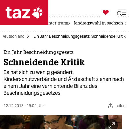

taz zahl ich
nahost-konflikt
usa unter trump
landtagswahl in sachsen-an

taz zahl ich
Deutschland
Ein Jahr Beschneidungsgesetz: Schneidende Kritik
taz zahl ich
themen
Ein Jahr Beschneidungsgesetz
Schneidende Kritik
politik
Es hat sich zu wenig geändert.
öko
Kinderschutzverbände und Ärzteschaft ziehen nach
einem Jahr eine vernichtende Bilanz des
gesellschaft
Beschneidungsgesetzes.
kultur
12.12.2013
19:04 Uhr
teilen
sport