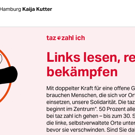
 Hamburg
Kaija Kutter
r in der roten Phase“, sagte der heute 26-jährige 
taz
zahl ich

ienstag beim „Tribunal zur Heim­erziehung“ in
 Zeit in einem geschlossenen Heim der Haasen
Links lesen, r
n war einer von drei Mittzwanzigern, die aus den
bekämpfen
enen Brandenburger Skandalheimen berichteten.
lossen dabei bei manchem Tränen.
Mit doppelter Kraft für eine offene G
hase“ – das bedeutete für Fabian: Er war nur in s
brauchen Menschen, die sich vor O
einsetzen, unsere Solidarität. Die ta
rfte seine Eltern nicht sehen, musste klopfen, we
beginnt im Zentrum“. 50 Prozent a
llte, und erst mal fragen, ob er eine Frage stellen
bei taz zahl ich gehen – bis zum 30
er fragen, ob er auf die Toilette darf.
die linke, selbstverwaltete Orte unte
bevor sie verschwinden. Sind Sie da