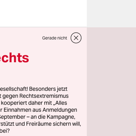
Fabian*. Er
Gerade nicht
 Hamburg
burg GmbH
echts
 inzwischen
 Im
esellschaft! Besonders jetzt
einem
rt gegen Rechtsextremismus
z kooperiert daher mit „Alles
nn er auf
ller Einnahmen aus Anmeldungen
 darf. Dann
. September – an die Kampagne,
rstützt und Freiräume sichern will,
bei?