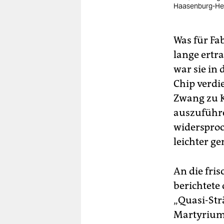
Haasenburg-He
Was für Fab
lange ertr
war sie in 
Chip verdie
Zwang zu K
auszuführe
widersproch
leichter g
An die fris
berichtete 
„Quasi-Str
Martyrium 