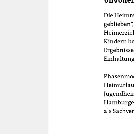
Unvolle
Die Heimre
geblieben“,
Heimerzie
Kindern be
Ergebnisse
Einhaltung
Phasenmode
Heim­urlau
Jugendheim
Hamburger 
als Sachve