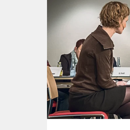
berlin
nord
wahrheit
verlag
verlag
veranstaltungen
shop
fragen & hilfe
unterstützen
abo
genossenschaft