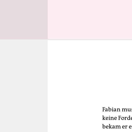
Fabian muss
keine Ford
bekam er e