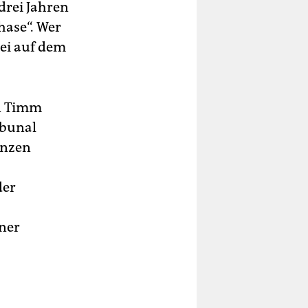
 drei Jahren
hase“. Wer
rei auf dem
en Timm
ibunal
anzen
der
iner