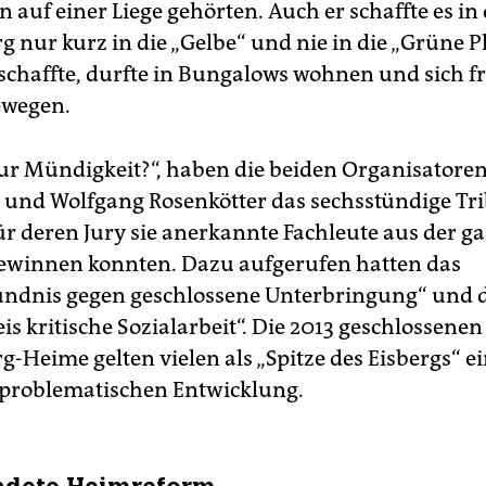
 auf einer Liege gehörten. Auch er schaffte es in
 nur kurz in die „Gelbe“ und nie in die „Grüne P
 schaffte, durfte in Bungalows wohnen und sich f
ewegen.
ur Mündigkeit?“, haben die beiden Organisator
 und Wolfgang Rosenkötter das sechsstündige Tr
ür deren Jury sie anerkannte Fachleute aus der g
ewinnen konnten. Dazu aufgerufen hatten das
ndnis gegen geschlossene Unterbringung“ und 
is kritische Sozialarbeit“. Die 2013 geschlossenen
-Heime gelten vielen als „Spitze des Eisbergs“ e
problematischen Entwicklung.