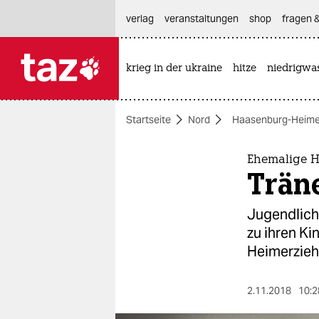
hautnavigation anspringen
hauptinhalt anspringen
footer anspringen
verlag
veranstaltungen
shop
fragen &
krieg in der ukraine
hitze
niedrigwa

taz zahl ich
taz zahl ich
Startseite
Nord
Haasenburg-Heim
themen
politik
Ehemalige H
Trän
öko
Jugendlich
gesellschaft
zu ihren Ki
Heimerzieh
kultur
sport
2.11.2018
10:2