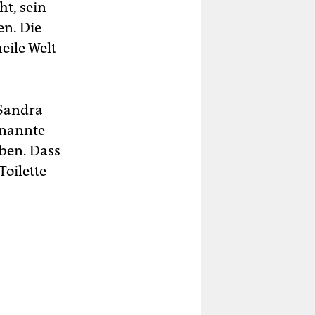
ht, sein
en. Die
eile Welt
 Sandra
 nannte
aben. Dass
Toilette