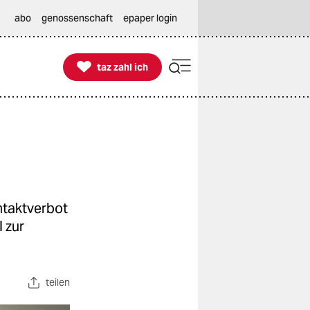
abo
genossenschaft
epaper login

taz zahl ich
taz zahl ich
ntaktverbot
 zur
teilen