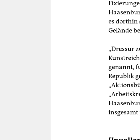
Fixierungen
Haasenburg
es dorthin
Gelände b
„Dressur z
Kunstreich
genannt, f
Republik g
„Aktionsbü
„Arbeitskre
Haasenburg
insgesamt 