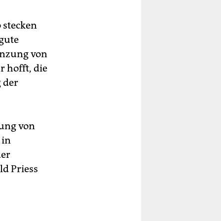
 stecken
 gute
enzung von
 hofft, die
 der
kung von
 in
der
d Priess