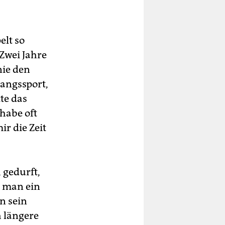
elt so
Zwei Jahre
nie den
wangssport,
te das
habe oft
ir die Zeit
 gedurft,
i man ein
n sein
 längere