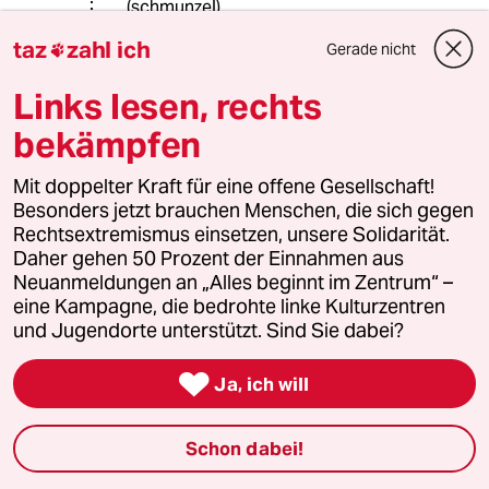
(schmunzel)
Kann es sein daß Sie uralte typisch
taz
zahl ich
Gerade nicht

hippiehafte Vorurteile pflegen ?
Und seit wann sind Rastas eine Rasse
Links lesen, rechts
?
bekämpfen
Mit doppelter Kraft für eine offene Gesellschaft!
Guten Tach
Besonders jetzt brauchen Menschen, die sich gegen
24.08.2015
,
14:03 Uhr
Rechtsextremismus einsetzen, unsere Solidarität.
@LittleRedRooster:
Daher gehen 50 Prozent der Einnahmen aus
Immer locker bleiben. Diktatorisch
Neuanmeldungen an „Alles beginnt im Zentrum“ –
oder nicht, wenn manns recht
eine Kampagne, die bedrohte linke Kulturzentren
bedenkt, hatter einfach recht, der
und Jugendorte unterstützt. Sind Sie dabei?
Herr Dloch.
Denn ohne Druck oder Vorschriften

Ja, ich will
hat sich noch nie was geändert.
So und jetzt nen Spliff...
Schon dabei!