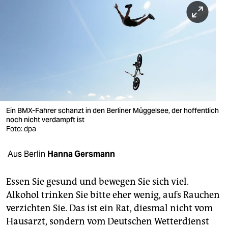
berlin
nord
wahrheit
verlag
verlag
veranstaltungen
Ein BMX-Fahrer schanzt in den Berliner Müggelsee, der hoffentlich
noch nicht verdampft ist
shop
Foto: dpa
fragen & hilfe
Aus Berlin
Hanna Gersmann
unterstützen
Essen Sie gesund und bewegen Sie sich viel.
abo
Alkohol trinken Sie bitte eher wenig, aufs Rauchen
verzichten Sie. Das ist ein Rat, diesmal nicht vom
genossenschaft
Hausarzt, sondern vom Deutschen Wetterdienst