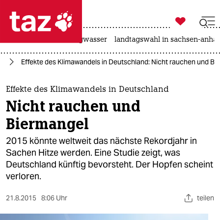

taz zahl ich
katzen
hitze
niedrigwasser
landtagswahl in sachsen-anhal

taz zahl ich
el
Effekte des Klimawandels in Deutschland: Nicht rauchen und Bi
taz zahl ich
themen
Effekte des Klimawandels in Deutschland
Nicht rauchen und
politik
Biermangel
öko
2015 könnte weltweit das nächste Rekordjahr in
Sachen Hitze werden. Eine Studie zeigt, was
gesellschaft
Deutschland künftig bevorsteht. Der Hopfen scheint
verloren.
kultur
sport
21.8.2015
8:06 Uhr
teilen