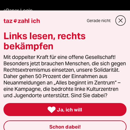
ePaper Login
taz
zahl ich
Gerade nicht

Downloads für Abonnierende
Links lesen, rechts
bekämpfen
© 2026 taz Verlags und Vertriebs GmbH
Alle Rechte vorbehalten. Bei rechtlichen Fragen oder für Genehmigungen
Mit doppelter Kraft für eine offene Gesellschaft!
wenden Sie sich bitte an
lizenzen@taz.de
Besonders jetzt brauchen Menschen, die sich gegen
Rechtsextremismus einsetzen, unsere Solidarität.
Daher gehen 50 Prozent der Einnahmen aus
Feedback
Redaktionsstatut
Kommune-Richtlinien
KI-
Neuanmeldungen an „Alles beginnt im Zentrum“ –
eine Kampagne, die bedrohte linke Kulturzentren
Leitlinie
Informant
Datenschutz
Impressum
AGB
und Jugendorte unterstützt. Sind Sie dabei?
Seitenwende
Einwilligungen widerrufen (Ads)

Ja, ich will
Schon dabei!