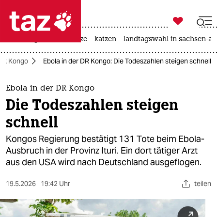

taz zahl ich
iran-krieg
ceuta
hitze
katzen
landtagswahl in sachsen-an

taz zahl ich
lik Kongo
Ebola in der DR Kongo: Die Todeszahlen steigen schnell
taz zahl ich
themen
Ebola in der DR Kongo
Die Todeszahlen steigen
politik
schnell
öko
Kongos Regierung bestätigt 131 Tote beim Ebola-
Ausbruch in der Provinz Ituri. Ein dort tätiger Arzt
gesellschaft
aus den USA wird nach Deutschland ausgeflogen.
kultur
19.5.2026
19:42 Uhr
teilen
sport