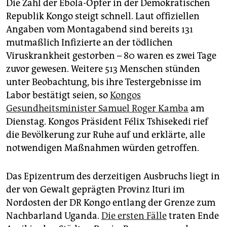
epaper login
Die Zahl der Ebola-Opfer in der Demokratischen
Republik Kongo steigt schnell. Laut offiziellen
Angaben vom Montagabend sind bereits 131
mutmaßlich Infizierte an der tödlichen
Viruskrankheit gestorben – 80 waren es zwei Tage
zuvor gewesen. Weitere 513 Menschen stünden
unter Beobachtung, bis ihre Testergebnisse im
Labor bestätigt seien, so
Kongos
Gesundheitsminister Samuel Roger Kamba
am
Dienstag. Kongos Präsident Félix Tshisekedi rief
die Bevölkerung zur Ruhe auf und erklärte, alle
notwendigen Maßnahmen würden getroffen.
Das Epizentrum des derzeitigen Ausbruchs liegt in
der von Gewalt geprägten Provinz Ituri im
Nordosten der DR Kongo entlang der Grenze zum
Nachbarland Uganda.
Die ersten Fälle
traten Ende