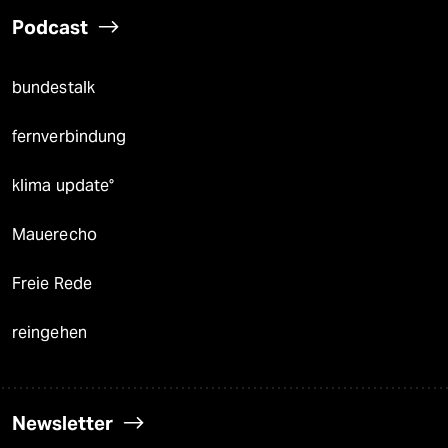
Podcast
bundestalk
fernverbindung
klima update°
Mauerecho
Freie Rede
reingehen
Newsletter