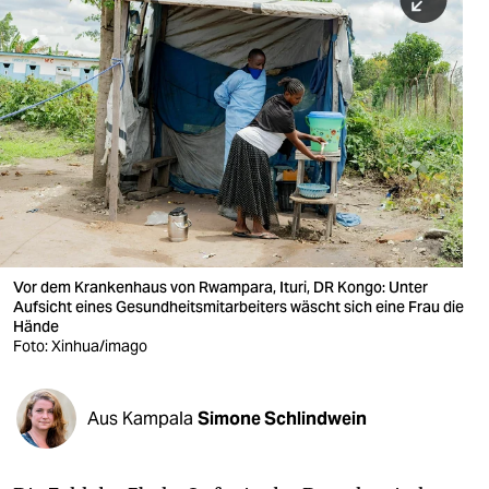
berlin
nord
wahrheit
verlag
verlag
veranstaltungen
shop
Vor dem Krankenhaus von Rwampara, Ituri, DR Kongo: Unter
Aufsicht eines Gesundheitsmitarbeiters wäscht sich eine Frau die
fragen & hilfe
Hände
Foto: Xinhua/imago
unterstützen
abo
Aus Kampala
Simone Schlindwein
genossenschaft