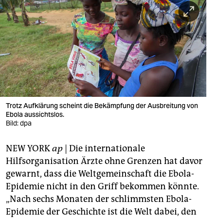
berlin
nord
wahrheit
verlag
verlag
veranstaltungen
Trotz Aufklärung scheint die Bekämpfung der Ausbreitung von
Ebola aussichtslos.
shop
Bild: dpa
fragen & hilfe
NEW YORK
ap
| Die internationale
Hilfsorganisation Ärzte ohne Grenzen hat davor
unterstützen
gewarnt, dass die Weltgemeinschaft die Ebola-
abo
Epidemie nicht in den Griff bekommen könnte.
„Nach sechs Monaten der schlimmsten Ebola-
genossenschaft
Epidemie der Geschichte ist die Welt dabei, den