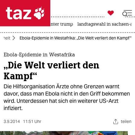

taz zahl ich
nahost-konflikt
usa unter trump
landtagswahl in sachsen-an

taz zahl ich
dheit
Ebola-Epidemie in Westafrika: „Die Welt verliert den Kampf“
taz zahl ich
themen
Ebola-Epidemie in Westafrika
„Die Welt verliert den
politik
Kampf“
öko
Die Hilfsorganisation Ärzte ohne Grenzen warnt
davor, dass man Ebola nicht in den Griff bekommen
gesellschaft
wird. Unterdessen hat sich ein weiterer US-Arzt
infiziert.
kultur
sport
3.9.2014
11:51 Uhr
teilen