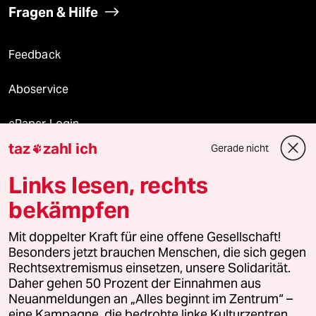
Fragen & Hilfe
Feedback
Aboservice
ePaper Login
taz
zahl ich
Gerade nicht

Downloads für Abonnierende
Links lesen, rechts
bekämpfen
© 2026 taz Verlags und Vertriebs GmbH
Mit doppelter Kraft für eine offene Gesellschaft!
Alle Rechte vorbehalten. Bei rechtlichen Fragen oder für Genehmigungen
wenden Sie sich bitte an
lizenzen@taz.de
Besonders jetzt brauchen Menschen, die sich gegen
Rechtsextremismus einsetzen, unsere Solidarität.
Daher gehen 50 Prozent der Einnahmen aus
Feedback
Redaktionsstatut
Kommune-Richtlinien
KI-
Neuanmeldungen an „Alles beginnt im Zentrum“ –
eine Kampagne, die bedrohte linke Kulturzentren