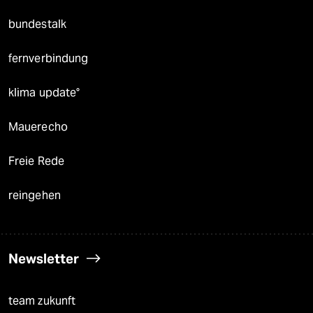
bundestalk
fernverbindung
klima update°
Mauerecho
Freie Rede
reingehen
Newsletter
team zukunft