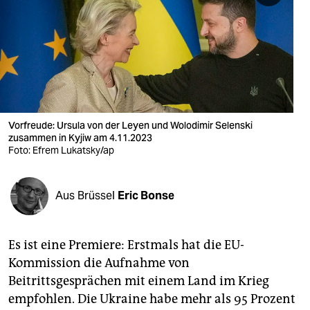
berlin
nord
wahrheit
verlag
verlag
Vorfreude: Ursula von der Leyen und Wolodimir Selenski
zusammen in Kyjiw am 4.11.2023
veranstaltungen
Foto: Efrem Lukatsky/ap
shop
Aus Brüssel
Eric Bonse
fragen & hilfe
unterstützen
Es ist eine Premiere: Erstmals hat die EU-
abo
Kommission die Aufnahme von
Beitrittsgesprächen mit einem Land im Krieg
genossenschaft
empfohlen. Die Ukraine habe mehr als 95 Prozent