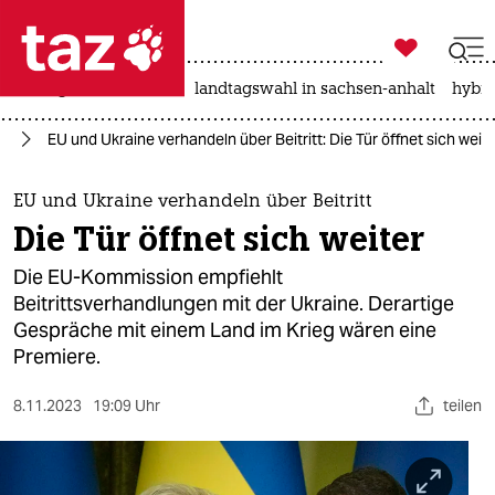

taz zahl ich
niedrigwasser
rente
landtagswahl in sachsen-anhalt
hybri

taz zahl ich
ne
EU und Ukraine verhandeln über Beitritt: Die Tür öffnet sich weite
taz zahl ich
themen
EU und Ukraine verhandeln über Beitritt
Die Tür öffnet sich weiter
politik
Die EU-Kommission empfiehlt
öko
Beitrittsverhandlungen mit der Ukraine. Derartige
Gespräche mit einem Land im Krieg wären eine
gesellschaft
Premiere.
kultur
8.11.2023
19:09 Uhr
teilen
sport