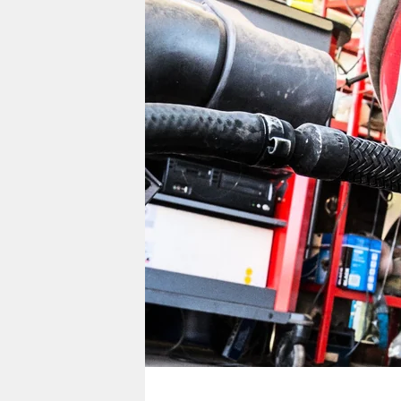
berlin
nord
wahrheit
verlag
verlag
veranstaltungen
shop
fragen & hilfe
unterstützen
abo
genossenschaft