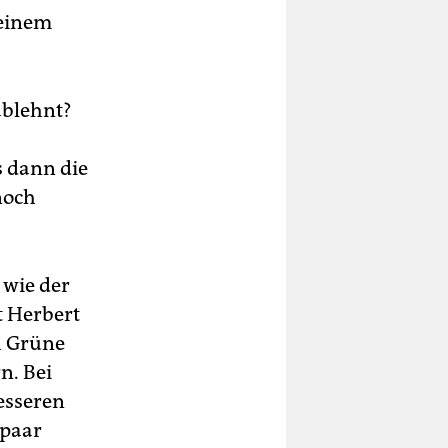
 einem
ablehnt?
s dann die
noch
 wie der
t Herbert
 Grüne
n. Bei
esseren
 paar