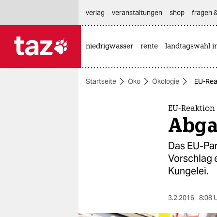
hautnavigation anspringen
hauptinhalt anspringen
footer anspringen
verlag
veranstaltungen
shop
fragen &
niedrigwasser
rente
landtagswahl i

taz zahl ich
taz zahl ich
Startseite
Öko
Ökologie
EU-Reak
themen
politik
EU-Reaktion 
Abga
öko
Das EU-Par
gesellschaft
Vorschlag 
Kungelei.
kultur
sport
3.2.2016
8:08 