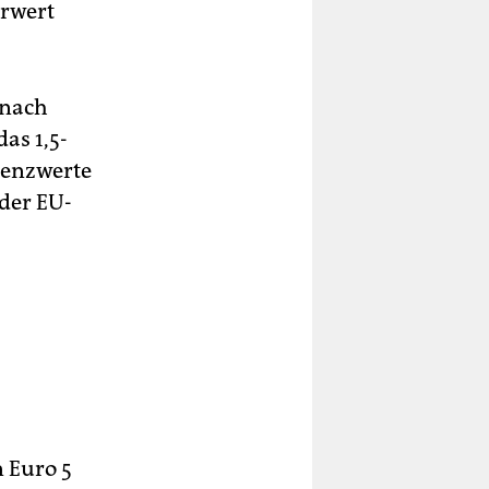
orwert
anach
as 1,5-
renzwerte
 der EU-
 Euro 5