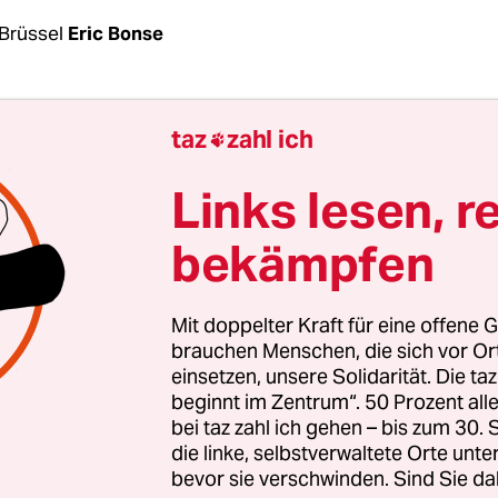
Brüssel
Eric Bonse
ne der spannendsten Abstimmungen der letzten 
taz
zahl ich

 Tag nachdem Volkswagen ein neues Ultimatum d
en Union zum „Dieselgate“ verstreichen ließ, st
Links lesen, r
ament Mittwoch über neue Abgastests für Diese
bekämpfen
sten Blick geht es dabei „nur“ um neue Testverfa
Mit doppelter Kraft für eine offene G
 – die auf dem Papier sogar ganz gut aussehen. So
brauchen Menschen, die sich vor O
einsetzen, unsere Solidarität. Die ta
1. September 2017 Schluss mit den Labortests ma
beginnt im Zentrum“. 50 Prozent a
 bei VW erst möglich machten. Stattdessen sind
bei taz zahl ich gehen – bis zum 30
ts unter realen Fahrbedingungen für alle neuen
die linke, selbstverwaltete Orte unte
bevor sie verschwinden. Sind Sie da
pen und zwei Jahre später auch für alle neu zug