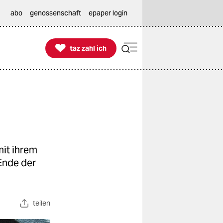
abo
genossenschaft
epaper login

taz zahl ich
taz zahl ich
it ihrem
Ende der
teilen