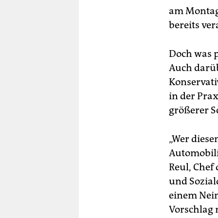
am Montaga
bereits ve
Doch was p
Auch darüb
Konservativ
in der Pra
größerer S
„Wer diese
Automobili
Reul, Che
und Sozial
einem Nein
Vorschlag 