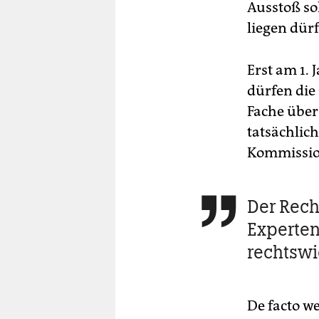
Ausstoß so
liegen dürf
Erst am 1.
dürfen die
Fache über
tatsächlich
Kommissio
Der Rech

Experten
rechtswi
De facto w