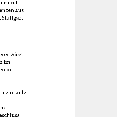
rüne und
uenzen aus
 Stuttgart.
erer wiegt
h im
en in
rn ein Ende
 im
eschluss