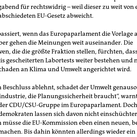
bend für rechtswidrig – weil dieser zu weit von
rabschiedeten EU-Gesetz abweicht.
assiert, wenn das Europaparlament die Vorlage 
er gehen die Meinungen weit auseinander. Die
en, die die größte Fraktion stellen, fürchten, das
xis gescheiterten Labortests weiter bestehen und 
chaden an Klima und Umwelt angerichtet wird.
n Beschluss ablehnt, schadet der Umwelt genauso
ndustrie, die Planungssicherheit braucht“, warn
f der CDU/CSU-Gruppe im Europaparlament
.
Doch
demokraten lassen sich davon nicht einschüchter
 müsse die EU-Kommission eben einen neuen, b
machen. Bis dahin könnten allerdings wieder ein