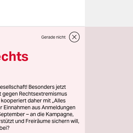
Monate.
Gerade nicht
er
immt das
echts
lfahrzeuge
hren und
esellschaft! Besonders jetzt
 will die
rt gegen Rechtsextremismus
z kooperiert daher mit „Alles
chen, die
ller Einnahmen aus Anmeldungen
. September – an die Kampagne,
rstützt und Freiräume sichern will,
bei?
elassenen