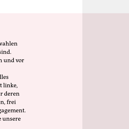
wahlen
sind.
h und vor
lles
 linke,
ür deren
n, frei
ngagement.
e unsere