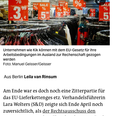
berlin
nord
wahrheit
verlag
verlag
Unternehmen wie Kik können mit dem EU-Gesetz für ihre
Arbeitsbedingungen im Ausland zur Rechenschaft gezogen
veranstaltungen
werden
Foto: Manuel Geisser/Geisser
shop
fragen & hilfe
Aus Berlin
Leila van Rinsum
unterstützen
Am Ende war es doch noch eine Zitterpartie für
abo
das EU-Lieferkettenges etz. Verhandelsführerin
Lara Wolters (S&D) zeigte sich Ende April noch
genossenschaft
zuversichtlich, als
der Rechtsausschuss den