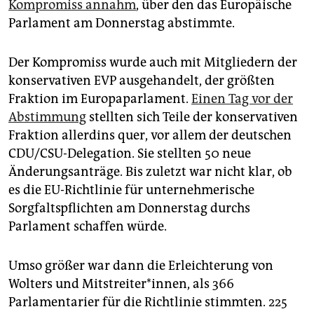
epaper login
Kompromiss annahm
, über den das Europäische
Parlament am Donnerstag abstimmte.
Der Kompromiss wurde auch mit Mitgliedern der
konservativen EVP ausgehandelt, der größten
Fraktion im Europaparlament.
Einen Tag vor der
Abstimmung
stellten sich Teile der konservativen
Fraktion allerdins quer, vor allem der deutschen
CDU/CSU-Delegation. Sie stellten 50 neue
Änderungsanträge. Bis zuletzt war nicht klar, ob
es die EU-Richtlinie für unternehmerische
Sorgfaltspflichten am Donnerstag durchs
Parlament schaffen würde.
Umso größer war dann die Erleichterung von
Wolters und Mit­strei­te­r*in­­nen, als 366
Parlamentarier für die Richtlinie stimmten. 225