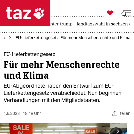

taz zahl ich
nahost-konflikt
usa unter trump
landtagswahl in sachsen-an

taz zahl ich
mie
EU-Lieferkettengesetz: Für mehr Menschenrechte und Klima
taz zahl ich
themen
EU-Lieferkettengesetz
Für mehr Menschenrechte
politik
und Klima
öko
EU-Abgeordnete haben den Entwurf zum EU-
Lieferkettengesetz verabschiedet. Nun beginnen
gesellschaft
Verhandlungen mit den Mitgliedstaaten.
kultur
1.6.2023
18:48 Uhr
teilen
sport