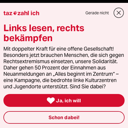
Live im Stream
taz
zahl ich
Gerade nicht

Vergangene
Links lesen, rechts
taz lab 2027
bekämpfen
Mit doppelter Kraft für eine offene Gesellschaft!
Besonders jetzt brauchen Menschen, die sich gegen
Mehr taz Lesestoff
Rechtsextremismus einsetzen, unsere Solidarität.
Daher gehen 50 Prozent der Einnahmen aus
Neuanmeldungen an „Alles beginnt im Zentrum“ –
taz Blogs
eine Kampagne, die bedrohte linke Kulturzentren
und Jugendorte unterstützt. Sind Sie dabei?
taz FUTURZWEI

Ja, ich will
Le Monde diplomatique
Schon dabei!
taz Archiv