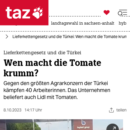

taz zahl ich
niedrigwasser
rente
landtagswahl in sachsen-anhalt
hybri

taz zahl ich
um
Lieferkettengesetz und die Türkei: Wen macht die Tomate krum
taz zahl ich
themen
Lieferkettengesetz und die Türkei
Wen macht die Tomate
politik
krumm?
öko
Gegen den größten Agrarkonzern der Türkei
kämpfen 40 Arbeiterinnen. Das Unternehmen
gesellschaft
beliefert auch Lidl mit Tomaten.
kultur
8.10.2023
14:17 Uhr
teilen
sport