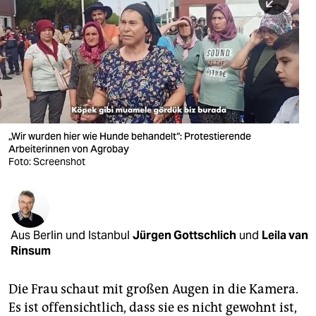
berlin
nord
wahrheit
verlag
verlag
„Wir wurden hier wie Hunde behandelt“: Protestierende
Arbeiterinnen von Agrobay
veranstaltungen
Foto: Screenshot
shop
fragen & hilfe
unterstützen
Aus Berlin und Istanbul
Jürgen Gottschlich
und
Leila van
Rinsum
abo
Die Frau schaut mit großen Augen in die Kamera.
genossenschaft
Es ist offensichtlich, dass sie es nicht gewohnt ist,