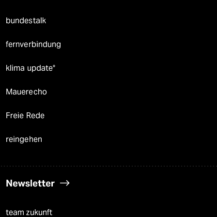
bundestalk
fernverbindung
klima update°
Mauerecho
Freie Rede
reingehen
Newsletter
team zukunft