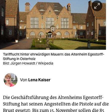
berlin
nord
wahrheit
verlag
verlag
veranstaltungen
Tarifflucht hinter ehrwürdigen Mauern: das Altenheim Egestorff-
Stiftung in Osterholz
shop
Bild: Jürgen Howaldt / Wikipedia
fragen & hilfe
Von
Lena Kaiser
unterstützen
abo
Die Geschäftsführung des Altenheims Egestorff-
genossenschaft
Stiftung hat seinen Angestellten die Pistole auf die
Brust gesetzt: Bis zum 15. November sollen die 85