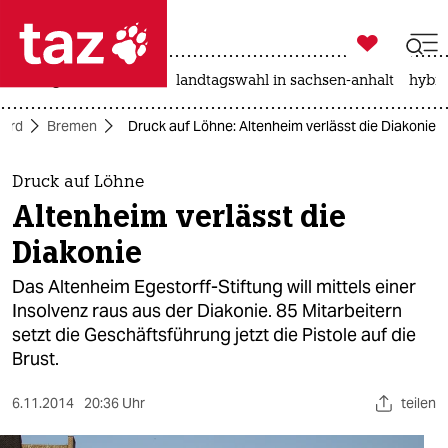

taz zahl ich
niedrigwasser
rente
landtagswahl in sachsen-anhalt
hybri

taz zahl ich
ord
Bremen
Druck auf Löhne: Altenheim verlässt die Diakonie
taz zahl ich
themen
Druck auf Löhne
Altenheim verlässt die
politik
Diakonie
öko
Das Altenheim Egestorff-Stiftung will mittels einer
Insolvenz raus aus der Diakonie. 85 Mitarbeitern
gesellschaft
setzt die Geschäftsführung jetzt die Pistole auf die
Brust.
kultur
sport
6.11.2014
20:36 Uhr
teilen