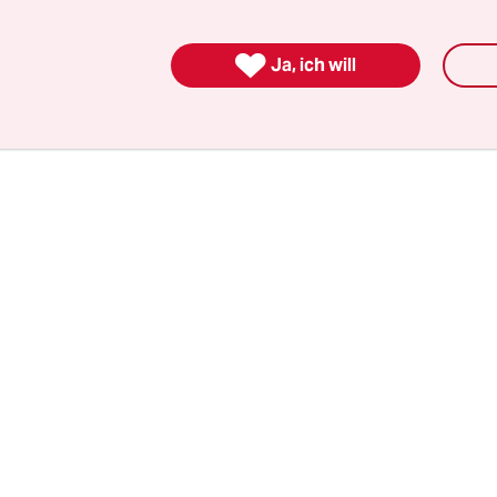
ch dem „Bremer Pflegetarif“ (TV Pflib) anschließe
g für die Mitarbeitenden soll zum ersten März

Ja, ich will
en sein“, sagt Nolte.