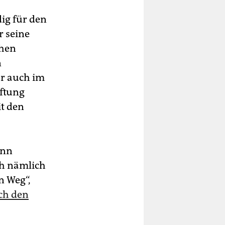
ig für den
r seine
chen
n
ar auch im
iftung
it den
ann
ch nämlich
n Weg“,
ch den