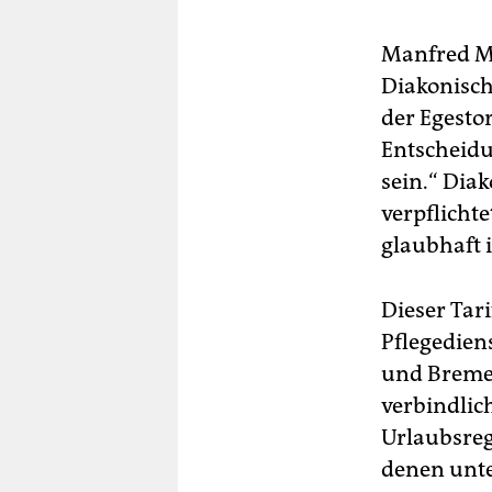
Manfred Me
Diakonisch
der Egesto
Entscheidu
sein.“ Dia
verpflichte
glaubhaft i
Dieser Tar
Pflegedien
und Bremer
verbindlic
Urlaubsrege
denen unte