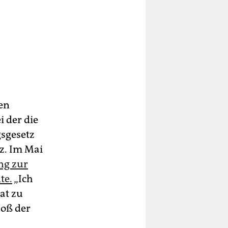
en
i der die
sgesetz
z. Im Mai
ung zur
te.
„Ich
at zu
hoß der