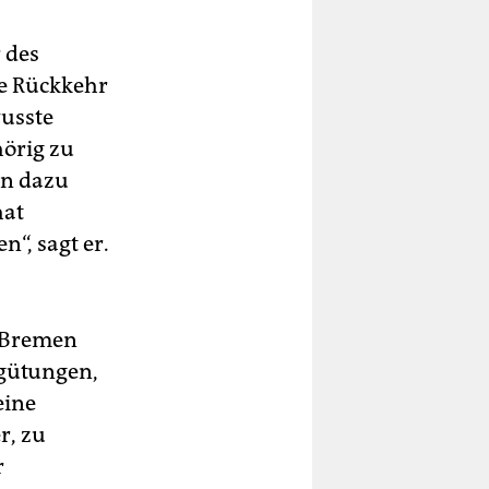
 des
ie Rückkehr
wusste
hörig zu
en dazu
hat
n“, sagt er.
e Bremen
rgütungen,
eine
r, zu
r