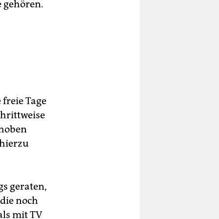
e gehören.
 freie Tage
chrittweise
ehoben
 hierzu
gs geraten,
 die noch
als mit TV