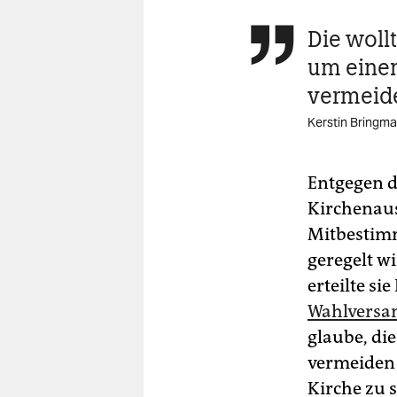
Die woll

um einen
vermeid
Kerstin Bringma
Entgegen d
Kirchenauss
Mitbestimm
geregelt w
erteilte s
Wahlversam
glaube, di
vermeiden 
Kirche zu se