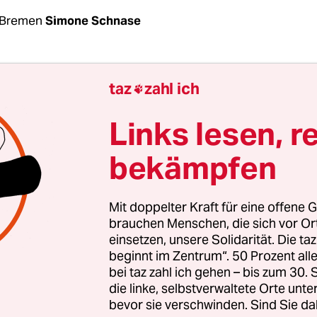
 Bremen
Simone Schnase
rff-Stiftung kehrt zurück zum Diakonischen Werk
taz
zahl ich

enden Aufnahmeantrag hat der Spitzenverband d
n Wohlfahrtspflege jetzt angenommen. Der Alten
Links lesen, r
will künftig wieder Tariflöhne zahlen – obwohl er
bekämpfen
Diakonie verlassen hatte, weil er angeblich kein 
.
Mit doppelter Kraft für eine offene G
ng habe ihre Mitgliedschaft kündigen müssen, sag
brauchen Menschen, die sich vor O
einsetzen, unsere Solidarität. Die ta
ns-Sprecher Detlev Nolte, „weil die Lage in der P
beginnt im Zentrum“. 50 Prozent a
 schlechter aussah als heute“. Mittlerweile habe 
bei taz zahl ich gehen – bis zum 30
he Verhandlungsrunden mit Kos­tenträgern gegeb
die linke, selbstverwaltete Orte unte
ird im Januar wieder ins Diakonische Werk auf
bevor sie verschwinden. Sind Sie da