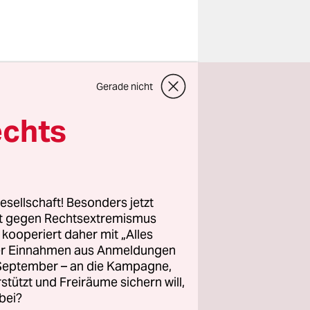
. Den
Gerade nicht
er
heim-
echts
 Anfang des
Geld mehr
esellschaft! Besonders jetzt
t
rt gegen Rechtsextremismus
z kooperiert daher mit „Alles
flege
ller Einnahmen aus Anmeldungen
es aber
. September – an die Kampagne,
en. Die
rstützt und Freiräume sichern will,
genommen
bei?