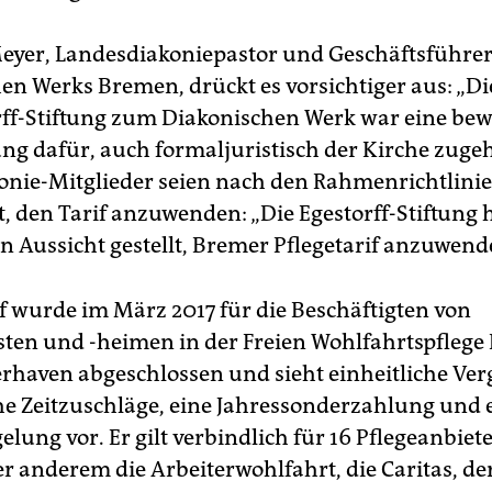
yer, Landesdiakoniepastor und Geschäftsführer
en Werks Bremen, drückt es vorsichtiger aus: „D
rff-Stiftung zum Diakonischen Werk war eine be
ng dafür, auch formaljuristisch der Kirche zuge
konie-Mitglieder seien nach den Rahmenrichtlini
t, den Tarif anzuwenden: „Die Egestorff-Stiftung 
n Aussicht gestellt, Bremer Pflegetarif anzuwende
if wurde im März 2017 für die Beschäftigten von
sten und -heimen in der Freien Wohlfahrtspfleg
haven abgeschlossen und sieht einheitliche Ve
he Zeitzuschläge, eine Jahressonderzahlung und 
lung vor. Er gilt verbindlich für 16 Pflegeanbiete
r anderem die Arbeiterwohlfahrt, die Caritas, de