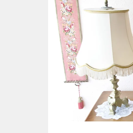
berlin
nord
wahrheit
verlag
verlag
veranstaltungen
shop
fragen & hilfe
unterstützen
abo
genossenschaft