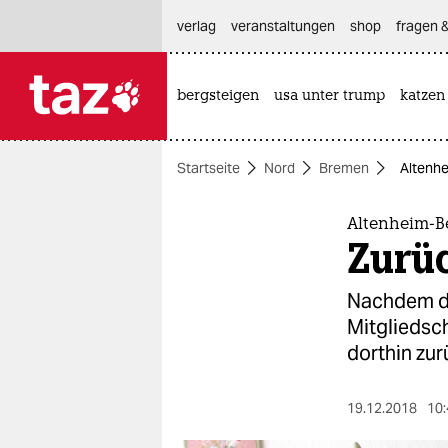
hautnavigation anspringen
hauptinhalt anspringen
footer anspringen
verlag
veranstaltungen
shop
fragen &
bergsteigen
usa unter trump
katzen

taz zahl ich
taz zahl ich
Startseite
Nord
Bremen
Altenhe
themen
politik
Altenheim-Be
Zurü
öko
Nachdem di
gesellschaft
Mitgliedsch
dorthin zur
kultur
sport
19.12.2018
10: