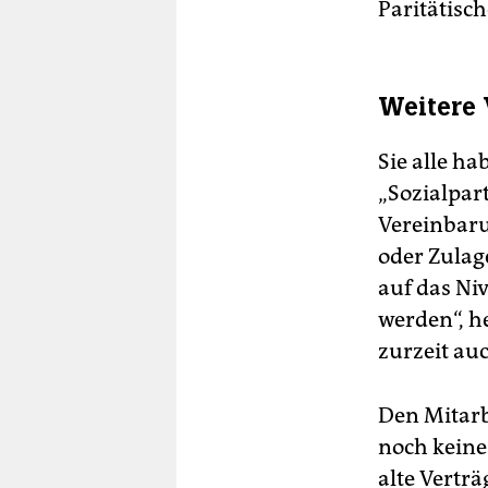
Paritätisc
Weitere
Sie alle h
„Sozialpar
Vereinbaru
oder Zulage
auf das Ni
werden“, he
zurzeit au
Den Mitarb
noch keine
alte Verträ