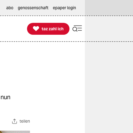
abo
genossenschaft
epaper login

taz zahl ich
taz zahl ich
 nun
teilen