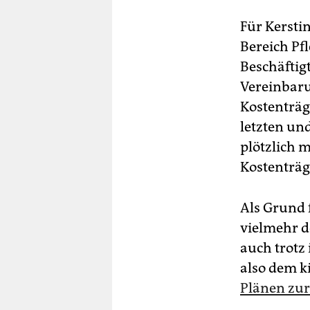
Für Kersti
Bereich Pfl
Beschäftig
Vereinbaru
Kostenträg
letzten und
plötzlich 
Kostenträg
Als Grund 
vielmehr de
auch trotz 
also dem k
Plänen zur