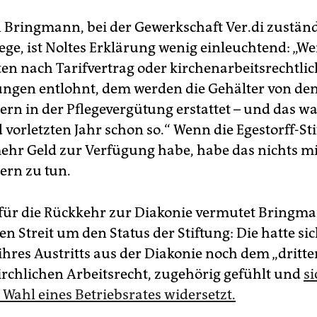
n Bringmann, bei der Gewerkschaft Ver.di zuständ
ege, ist Noltes Erklärung wenig einleuchtend: „We
ten nach Tarifvertrag oder kirchenarbeitsrechtli
ngen entlohnt, dem werden die Gehälter von de
ern in der Pflegevergütung erstattet – und das w
 vorletzten Jahr schon so.“ Wenn die Egestorff-St
mehr Geld zur Verfügung habe, habe das nichts m
ern zu tun.
für die Rückkehr zur Diakonie vermutet Bringm
n Streit um den Status der Stiftung: Die hatte si
ihres Austritts aus der Diakonie noch dem „dritte
irchlichen Arbeitsrecht, zugehörig gefühlt und
si
 Wahl eines Betriebsrates widersetzt.