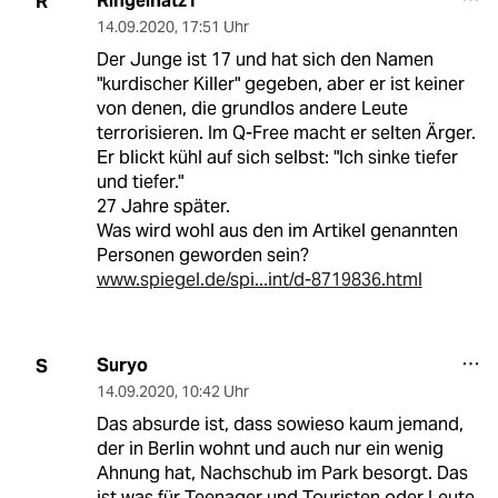
Ringelnatz1
R
14.09.2020
,
17:51 Uhr
Der Junge ist 17 und hat sich den Namen
"kurdischer Killer" gegeben, aber er ist keiner
von denen, die grundlos andere Leute
terrorisieren. Im Q-Free macht er selten Ärger.
Er blickt kühl auf sich selbst: "Ich sinke tiefer
und tiefer."
27 Jahre später.
Was wird wohl aus den im Artikel genannten
Personen geworden sein?
www.spiegel.de/spi...int/d-8719836.html
Suryo
S
14.09.2020
,
10:42 Uhr
Das absurde ist, dass sowieso kaum jemand,
der in Berlin wohnt und auch nur ein wenig
Ahnung hat, Nachschub im Park besorgt. Das
ist was für Teenager und Touristen oder Leute,