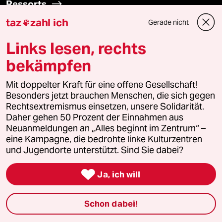
Ressorts
taz
zahl ich
Gerade nicht

Politik
Links lesen, rechts
Öko
bekämpfen
Gesellschaft
Mit doppelter Kraft für eine offene Gesellschaft!
Besonders jetzt brauchen Menschen, die sich gegen
Rechtsextremismus einsetzen, unsere Solidarität.
Kultur
Daher gehen 50 Prozent der Einnahmen aus
Neuanmeldungen an „Alles beginnt im Zentrum“ –
Sport
eine Kampagne, die bedrohte linke Kulturzentren
und Jugendorte unterstützt. Sind Sie dabei?
Berlin

Ja, ich will
Nord
Schon dabei!
Wahrheit