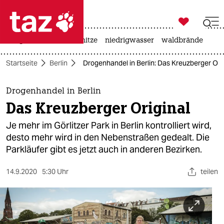

taz zahl ich
krieg in der ukraine
hitze
niedrigwasser
waldbrände

taz zahl ich
Startseite
Berlin
Drogenhandel in Berlin: Das Kreuzberger Ori
taz zahl ich
themen
Drogenhandel in Berlin
Das Kreuzberger Original
politik
Je mehr im Görlitzer Park in Berlin kontrolliert wird,
öko
desto mehr wird in den Nebenstraßen gedealt. Die
Parkläufer gibt es jetzt auch in anderen Bezirken.
gesellschaft
14.9.2020
5:30 Uhr
teilen
kultur
sport