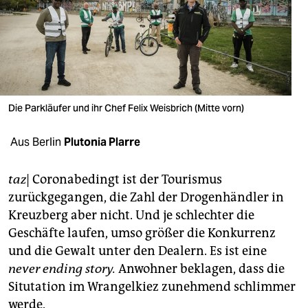
berlin
nord
wahrheit
verlag
Die Parkläufer und ihr Chef Felix Weisbrich (Mitte vorn)
verlag
Aus Berlin
Plutonia Plarre
veranstaltungen
shop
taz
| Coronabedingt ist der Tourismus
zurückgegangen, die Zahl der Drogenhändler in
fragen & hilfe
Kreuzberg aber nicht. Und je schlechter die
unterstützen
Geschäfte laufen, umso größer die Konkurrenz
und die Gewalt unter den Dealern. Es ist eine
abo
never ending story.
Anwohner beklagen, dass die
genossenschaft
Situtation im Wrangelkiez zunehmend schlimmer
werde.