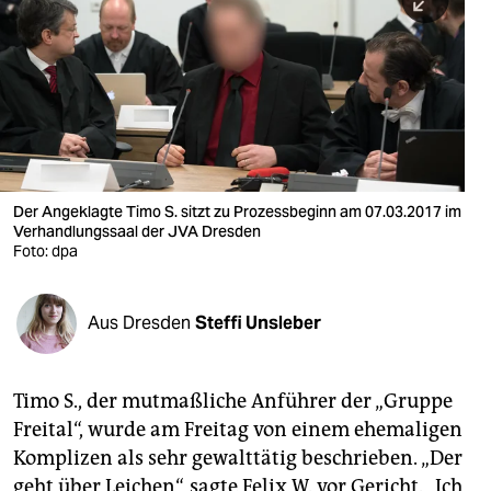
berlin
nord
wahrheit
verlag
verlag
Der Angeklagte Timo S. sitzt zu Prozessbeginn am 07.03.2017 im
Verhandlungssaal der JVA Dresden
veranstaltungen
Foto: dpa
shop
fragen & hilfe
Aus Dresden
Steffi Unsleber
unterstützen
Timo S., der mutmaßliche Anführer der „Gruppe
abo
Freital“, wurde am Freitag von einem ehemaligen
genossenschaft
Komplizen als sehr gewalttätig beschrieben. „Der
geht über Leichen“, sagte Felix W. vor Gericht. „Ich