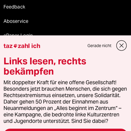
Feedback
Aboservice
ePaper Login
taz
zahl ich
Gerade nicht

Downloads für Abonnierende
Links lesen, rechts
bekämpfen
© 2026 taz Verlags und Vertriebs GmbH
Mit doppelter Kraft für eine offene Gesellschaft!
Alle Rechte vorbehalten. Bei rechtlichen Fragen oder für Genehmigungen
wenden Sie sich bitte an
lizenzen@taz.de
Besonders jetzt brauchen Menschen, die sich gegen
Rechtsextremismus einsetzen, unsere Solidarität.
Daher gehen 50 Prozent der Einnahmen aus
Feedback
Redaktionsstatut
Kommune-Richtlinien
KI-
Neuanmeldungen an „Alles beginnt im Zentrum“ –
eine Kampagne, die bedrohte linke Kulturzentren
Leitlinie
Informant
Datenschutz
Impressum
AGB
und Jugendorte unterstützt. Sind Sie dabei?