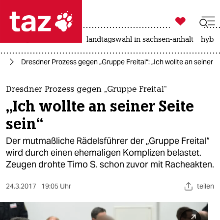

taz zahl ich
niedrigwasser
rente
landtagswahl in sachsen-anhalt
hybri

taz zahl ich
or
Dresdner Prozess gegen „Gruppe Freital“: „Ich wollte an seiner Se
taz zahl ich
themen
Dresdner Prozess gegen „Gruppe Freital“
„Ich wollte an seiner Seite
politik
sein“
öko
Der mutmaßliche Rädelsführer der „Gruppe Freital“
wird durch einen ehemaligen Komplizen belastet.
gesellschaft
Zeugen drohte Timo S. schon zuvor mit Racheakten.
kultur
24.3.2017
19:05 Uhr
teilen
sport