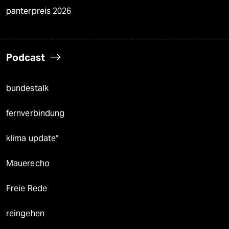
panterpreis 2026
Podcast
bundestalk
fernverbindung
klima update°
Mauerecho
Freie Rede
reingehen