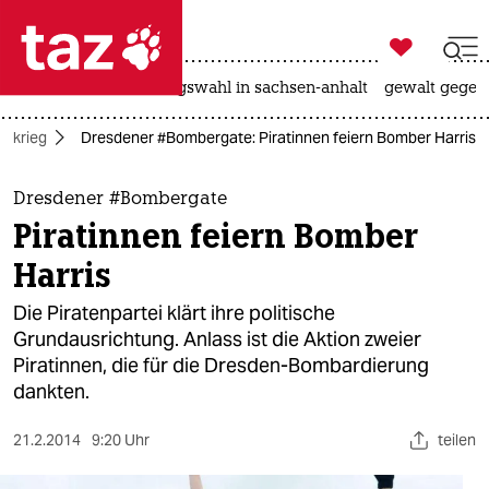

taz zahl ich
hitze
surfen
landtagswahl in sachsen-anhalt
gewalt gegen

taz zahl ich
ltkrieg
Dresdener #Bombergate: Piratinnen feiern Bomber Harris
taz zahl ich
themen
Dresdener #Bombergate
Piratinnen feiern Bomber
politik
Harris
öko
Die Piratenpartei klärt ihre politische
Grundausrichtung. Anlass ist die Aktion zweier
gesellschaft
Piratinnen, die für die Dresden-Bombardierung
dankten.
kultur
sport
21.2.2014
9:20 Uhr
teilen