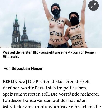
berlin
nord
wahrheit
verlag
verlag
veranstaltungen
Was auf den ersten Blick aussieht wie eine Aktion von Femen …
Bild: archiv
shop
Von
Sebastian Heiser
fragen & hilfe
unterstützen
BERLIN
taz
| Die Piraten diskutieren derzeit
darüber, wo die Partei sich im politischen
abo
Spektrum verorten soll. Die Vorstände mehrerer
genossenschaft
Landesverbände werden auf der nächsten
Mitgliederversammlung Anträge einreichen, die