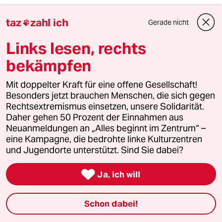
Uiiii
U
taz
zahl ich
21.02.2014
,
13:16 Uhr
Gerade nicht

"Wer die Bombardierungen von Dresden als
Links lesen, rechts
Mord bezeichnet"
bekämpfen
Und ich Idiot dachte, Soldaten seien Mörder :P
Mit doppelter Kraft für eine offene Gesellschaft!
Besonders jetzt brauchen Menschen, die sich gegen
Arboretum
A
Rechtsextremismus einsetzen, unsere Solidarität.
Daher gehen 50 Prozent der Einnahmen aus
21.02.2014
,
13:16 Uhr
Neuanmeldungen an „Alles beginnt im Zentrum“ –
Jungejunge
eine Kampagne, die bedrohte linke Kulturzentren
und Jugendorte unterstützt. Sind Sie dabei?
Ich haette nie gedacht, dass eine linke Partei
dermassen peinlich werden kann. So wenig

Ja, ich will
Ahnung von Geschichte, so wenig Empthie
aber solch ein loses Mundwerk.
Wo sind wir denn hier? Im Kindergarten?
Schon dabei!
Wollen wir wirklich im Bundestag zuschauen,
wie sich da Kinder tummeln, die anscheinend