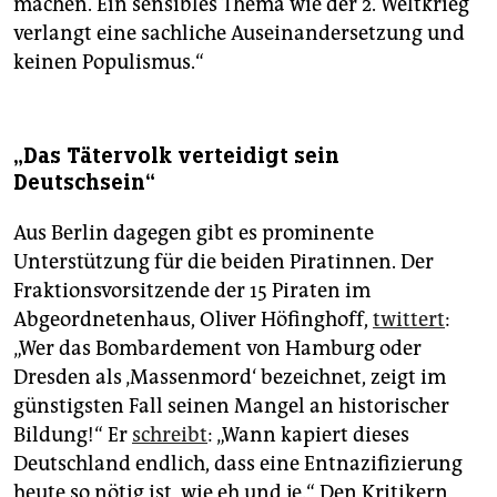
machen. Ein sensibles Thema wie der 2. Weltkrieg
verlangt eine sachliche Auseinandersetzung und
keinen Populismus.“
„Das Tätervolk verteidigt sein
Deutschsein“
Aus Berlin dagegen gibt es prominente
Unterstützung für die beiden Piratinnen. Der
Fraktionsvorsitzende der 15 Piraten im
Abgeordnetenhaus, Oliver Höfinghoff,
twittert
:
„Wer das Bombardement von Hamburg oder
Dresden als ‚Massenmord‘ bezeichnet, zeigt im
günstigsten Fall seinen Mangel an historischer
Bildung!“ Er
schreibt
: „Wann kapiert dieses
Deutschland endlich, dass eine Entnazifizierung
heute so nötig ist, wie eh und je.“ Den Kritikern