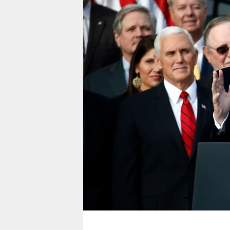
berlin
nord
wahrheit
verlag
verlag
veranstaltungen
shop
fragen & hilfe
unterstützen
abo
genossenschaft