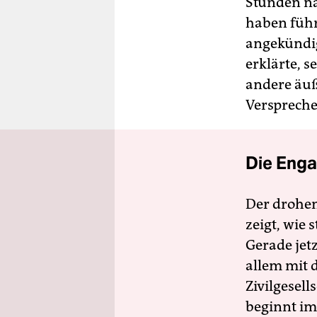
Stunden na
haben führ
angekündi
erklärte, 
andere äuß
Verspreche
Die Enga
Der drohe
zeigt, wie
Gerade jet
allem mit d
Zivilgesell
beginnt im