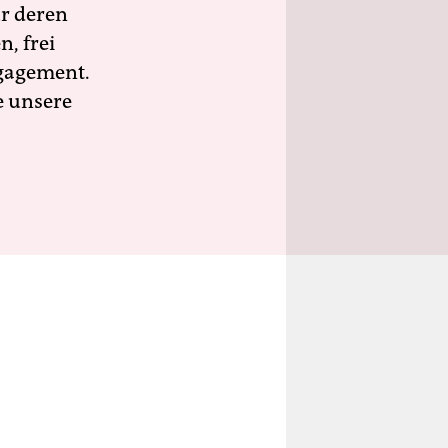
ür deren
n, frei
ngagement.
e unsere