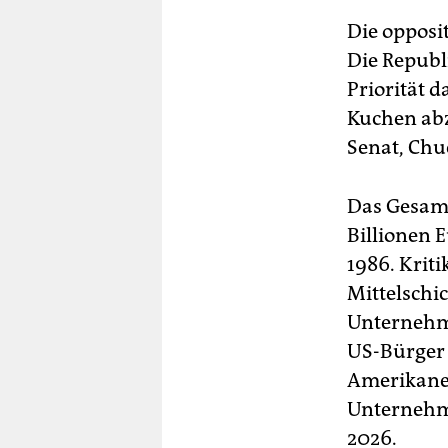
Die opposi
Die Republ
Priorität 
Kuchen abz
Senat, Chu
Das Gesamt
Billionen E
1986. Kriti
Mittelschi
Unternehme
US-Bürger 
Amerikaner
Unternehme
2026.