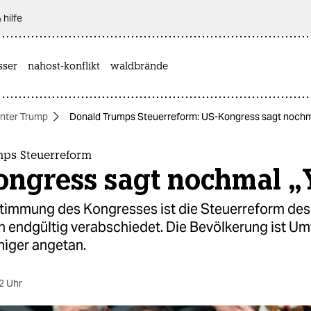
 hilfe
sser
nahost-konflikt
waldbrände
nter Trump
Donald Trumps Steuerreform: US-Kongress sagt nochm
ps Steuerreform
ongress sagt nochmal „
stimmung des Kongresses ist die Steuerreform de
n endgültig verabschiedet. Die Bevölkerung ist U
niger angetan.
2 Uhr