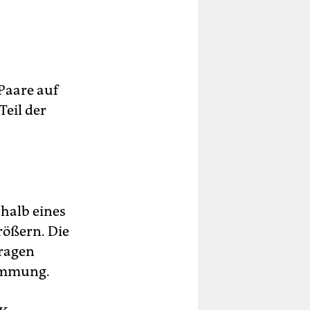
 Paare auf
Teil der
rhalb eines
größern. Die
fragen
timmung.