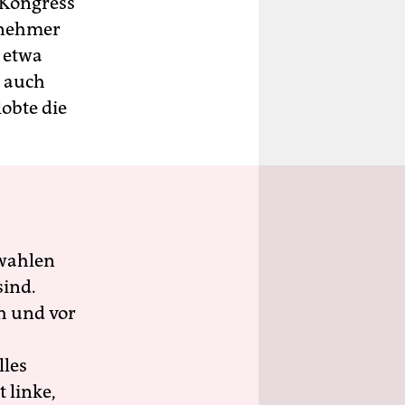
-Kongress
tnehmer
 etwa
, auch
obte die
wahlen
sind.
h und vor
lles
 linke,