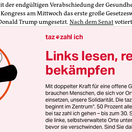
it der endgültigen Verabschiedung der Gesundh
-Kongress am Mittwoch das erste große Gesetzes
 Donald Trump umgesetzt.
Nach dem Senat
votier
isch dominierte Abgeordnetenhaus für die Vorl
taz
zahl ich

n war eine zweite Abstimmung nötig geworden,
ch hatte das Repräsentantenhaus bereits am Die
Links lesen, r
t.
bekämpfen
te dem Kongress und sprach von einem „histori
anische Familien, Arbeiter und Unternehmen“. D
Mit doppelter Kraft für eine offene G
sagte, er habe der Öffentlichkeit „eine große, wu
brauchen Menschen, die sich vor O
ung zu Weihnachten“ versprochen, und das trete
einsetzen, unsere Solidarität. Die ta
beginnt im Zentrum“. 50 Prozent a
en jetzt Raketentreibstoff in den Motor unserer Wi
bei taz zahl ich gehen – bis zum 30
rump. Das Gesetzespaket wird er aus technische
die linke, selbstverwaltete Orte unte
in den kommenden Tagen unterzeichnen. Experte
bevor sie verschwinden. Sind Sie da