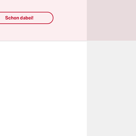
n Kraft
illiarden
Schon dabei!
rzögern.