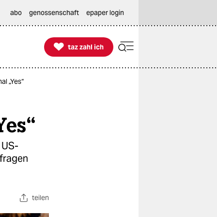
abo
genossenschaft
epaper login

taz zahl ich
taz zahl ich
al „Yes“
Yes“
s US-
mfragen
teilen