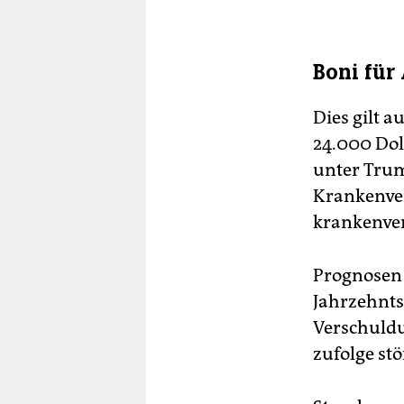
Boni für
Dies gilt a
24.000 Doll
unter Tru
Krankenver
krankenver
Prognosen 
Jahrzehnts 
Verschuldu
zufolge st