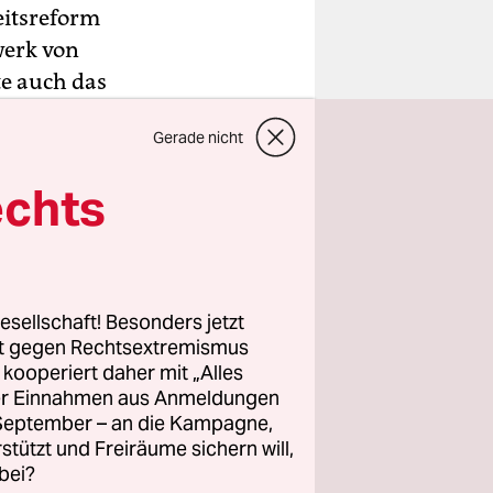
eitsreform
werk von
te auch das
age. Wegen
Gerade nicht
nstag
echts
schen Sieg
er
esellschaft! Besonders jetzt
nderschöne
rt gegen Rechtsextremismus
 nun ein.
z kooperiert daher mit „Alles
ller Einnahmen aus Anmeldungen
rtschaft“,
. September – an die Kampagne,
n Gründen
rstützt und Freiräume sichern will,
n
bei?