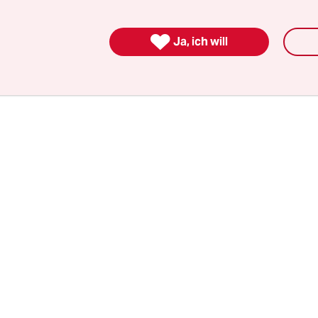
dass das Gesetz sogar erst zu Jahresbeginn 2018 i
d, um automatische Kürzungen in Höhe von 120 M

Ja, ich will
 beliebten Sozialprogrammen wie Medicare zu ve