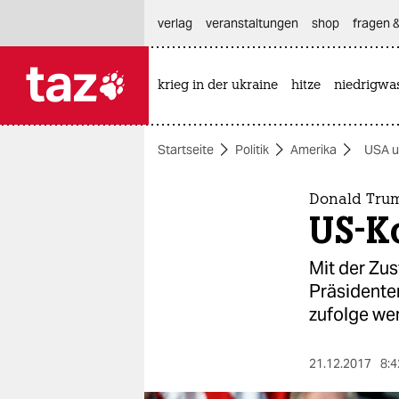
hautnavigation anspringen
hauptinhalt anspringen
footer anspringen
verlag
veranstaltungen
shop
fragen &
krieg in der ukraine
hitze
niedrigwa

taz zahl ich
taz zahl ich
Startseite
Politik
Amerika
USA u
themen
politik
Donald Trum
US-K
öko
Mit der Zu
gesellschaft
Präsidente
zufolge we
kultur
sport
21.12.2017
8:4