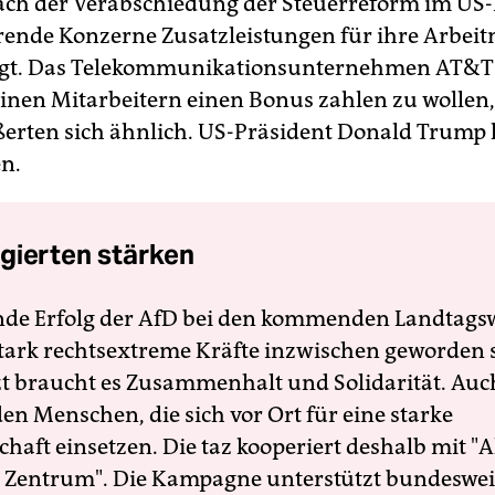
ch der Verabschiedung der Steuerreform im US
ende Konzerne Zusatzleistungen für ihre Arbei
gt. Das Telekommunikationsunternehmen AT&T
seinen Mitarbeitern einen Bonus zahlen zu wollen
erten sich ähnlich. US-Präsident Donald Trump l
n.
gierten stärken
nde Erfolg der AfD bei den kommenden Landtags
 stark rechtsextreme Kräfte inzwischen geworden 
zt braucht es Zusammenhalt und Solidarität. Auc
en Menschen, die sich vor Ort für eine starke
schaft einsetzen. Die taz kooperiert deshalb mit "A
 Zentrum". Die Kampagne unterstützt bundesweit