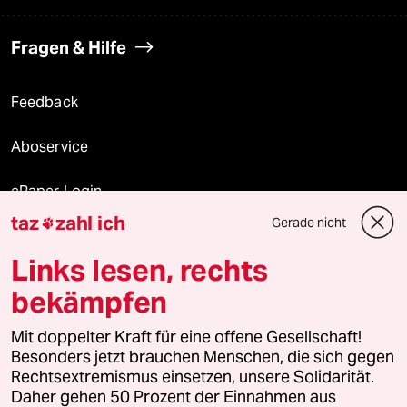
Fragen & Hilfe
Feedback
Aboservice
ePaper Login
taz
zahl ich
Gerade nicht

Downloads für Abonnierende
Links lesen, rechts
bekämpfen
© 2026 taz Verlags und Vertriebs GmbH
Mit doppelter Kraft für eine offene Gesellschaft!
Alle Rechte vorbehalten. Bei rechtlichen Fragen oder für Genehmigungen
wenden Sie sich bitte an
lizenzen@taz.de
Besonders jetzt brauchen Menschen, die sich gegen
Rechtsextremismus einsetzen, unsere Solidarität.
Daher gehen 50 Prozent der Einnahmen aus
Feedback
Redaktionsstatut
Kommune-Richtlinien
KI-