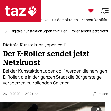

taz zahl ich
krieg in der ukraine
hitze
us-demokraten
nahost-konflikt

taz zahl ich
te
Digitale Kunstaktion „open.coil“: Der E-Roller sendet jetzt Netzk
taz zahl ich
themen
Digitale Kunstaktion „open.coil“
Der E-Roller sendet jetzt
politik
Netzkunst
öko
Bei der Kunstaktion „open.coil“ werden die nervigen
E-Roller, die in der ganzen Stadt die Bürgersteige
gesellschaft
versperren, zu rollenden Galerien.
kultur
26.10.2020
12:02 Uhr
teilen
sport