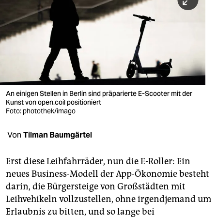
berlin
nord
wahrheit
verlag
verlag
An einigen Stellen in Berlin sind präparierte E-Scooter mit der
Kunst von open.coil positioniert
veranstaltungen
Foto: photothek/imago
shop
Von
Tilman Baumgärtel
fragen & hilfe
unterstützen
Erst diese Leihfahrräder, nun die E-Roller: Ein
neues Business-Modell der App-Ökonomie besteht
abo
darin, die Bürgersteige von Großstädten mit
Leihvehikeln vollzustellen, ohne irgendjemand um
genossenschaft
Erlaubnis zu bitten, und so lange bei