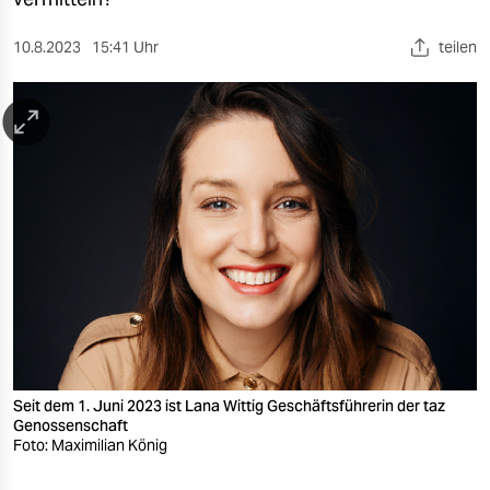
berlin
nord
10.8.2023
15:41 Uhr
teilen
wahrheit
verlag
verlag
veranstaltungen
shop
fragen & hilfe
unterstützen
Seit dem 1. Juni 2023 ist Lana Wittig Geschäftsführerin der taz
abo
Genossenschaft
Foto: Maximilian König
genossenschaft