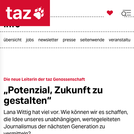

taz zahl ich
info

taz zahl ich
taz zahl ich
übersicht
jobs
newsletter
presse
seitenwende
veranstaltun
themen
politik
Die neue Leiterin der taz Genossenschaft
öko
„Potenzial, Zukunft zu
gesellschaft
gestalten“
kultur
Lana Wittig hat viel vor. Wie können wir es schaffen,
die Idee unseres unabhängigen, wertegeleiteten
sport
Journalismus der nächsten Generation zu
vermitteln?