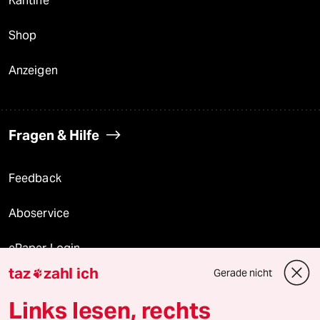
Kantine
Shop
Anzeigen
Fragen & Hilfe
Feedback
Aboservice
ePaper Login
taz
zahl ich
Gerade nicht

Downloads für Abonnierende
Links lesen, rechts