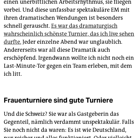
epaper login
einen unerbittlichen Arbeitsrhythmus, sie fliegen
vorbei. Und diese unfassbar spektakuläre EM mit
ihren dramatischen Wendungen ist besonders
schnell gerauscht.
Es war das dramaturgisch
wahrscheinlich schönste Turnier, das ich live sehen
durfte.
Jeder einzelne Abend war unglaublich.
Andererseits war all diese Dramatik auch
erschöpfend. Irgendwann wollte ich nicht noch ein
Last-Minute-Tor gegen ein Team erleben, mit dem
ich litt.
Frauenturniere sind gute Turniere
Und die Schweiz? Sie war als Gastgeberin das
Gegenteil, nämlich verdammt unspektakulär. Falls
Sie noch nicht da waren: Es ist wie Deutschland,
nur reicher und alles funktioniert. Oder vielleicht