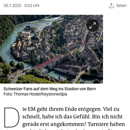
berlin
26.7.2025
9:52 Uhr
teilen
nord
wahrheit
verlag
verlag
veranstaltungen
shop
fragen & hilfe
Schweizer Fans auf dem Weg ins Stadion von Bern
Foto: Thomas Hodel/Keystone/dpa
unterstützen
D
abo
ie EM geht ihrem Ende entgegen. Viel zu
schnell, habe ich das Gefühl. Bin ich nicht
genossenschaft
gerade erst angekommen? Turniere haben