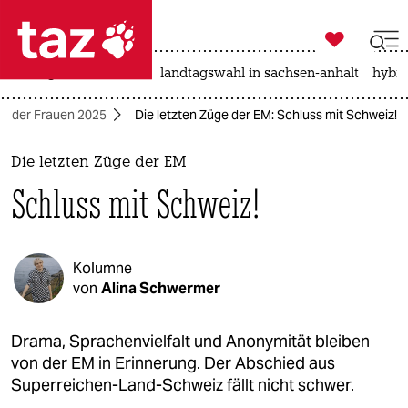

taz zahl ich
niedrigwasser
rente
landtagswahl in sachsen-anhalt
hybri

taz zahl ich
EM der Frauen 2025
Die letzten Züge der EM: Schluss mit Schweiz!
taz zahl ich
themen
Die letzten Züge der EM
Schluss mit Schweiz!
politik
öko
Kolumne
gesellschaft
von
Alina Schwermer
kultur
Drama, Sprachenvielfalt und Anonymität bleiben
von der EM in Erinnerung. Der Abschied aus
sport
Superreichen-Land-Schweiz fällt nicht schwer.