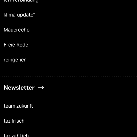
klima update°
Mauerecho
Freie Rede
reingehen
Newsletter
team zukunft
taz frisch
taz zahl ich