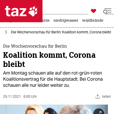

taz zahl ich
krieg in der ukraine
hitze
niedrigwasser
waldbrände

taz zahl ich
in
Die Wochenvorschau für Berlin: Koalition kommt, Corona bleibt
taz zahl ich
themen
Die Wochenvorschau für Berlin
Koalition kommt, Corona
politik
bleibt
öko
Am Montag schauen alle auf den rot-grün-roten
Koalitionsvertrag für die Hauptstadt. Bei Corona
gesellschaft
schauen alle nur leider weiter zu.
kultur
29.11.2021
6:00 Uhr
teilen
sport