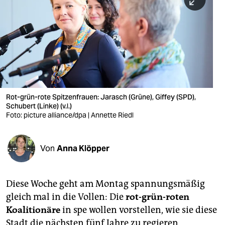
berlin
nord
wahrheit
verlag
verlag
Rot-grün-rote Spitzenfrauen: Jarasch (Grüne), Giffey (SPD),
Schubert (Linke) (v.l.)
veranstaltungen
Foto: picture alliance/dpa | Annette Riedl
shop
fragen & hilfe
Von
Anna Klöpper
unterstützen
Diese Woche geht am Montag spannungsmäßig
abo
gleich mal in die Vollen: Die
rot-grün-roten
genossenschaft
Koalitionäre
in spe wollen vorstellen, wie sie diese
Stadt die nächsten fünf Jahre zu regieren