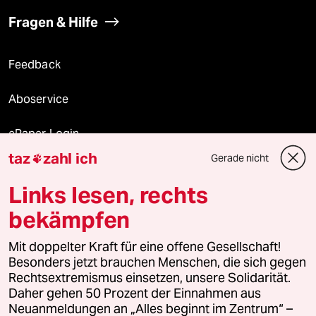
Fragen & Hilfe
Feedback
Aboservice
ePaper Login
taz
zahl ich
Gerade nicht

Downloads für Abonnierende
Links lesen, rechts
bekämpfen
© 2026 taz Verlags und Vertriebs GmbH
Alle Rechte vorbehalten. Bei rechtlichen Fragen oder für Genehmigungen
Mit doppelter Kraft für eine offene Gesellschaft!
wenden Sie sich bitte an
lizenzen@taz.de
Besonders jetzt brauchen Menschen, die sich gegen
Rechtsextremismus einsetzen, unsere Solidarität.
Daher gehen 50 Prozent der Einnahmen aus
Feedback
Redaktionsstatut
Kommune-Richtlinien
KI-
Neuanmeldungen an „Alles beginnt im Zentrum“ –