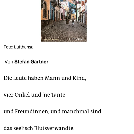
berlin
nord
wahrheit
verlag
Foto: Lufthansa
verlag
Von
Stefan Gärtner
veranstaltungen
shop
Die Leute haben Mann und Kind,
fragen & hilfe
vier Onkel und ’ne Tante
unterstützen
und Freundinnen, und manchmal sind
abo
genossenschaft
das seelisch Blutsverwandte.