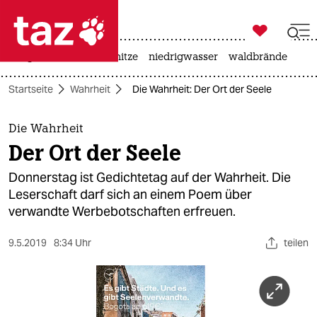

taz zahl ich
krieg in der ukraine
hitze
niedrigwasser
waldbrände

taz zahl ich
Startseite
Wahrheit
Die Wahrheit: Der Ort der Seele
taz zahl ich
themen
Die Wahrheit
Der Ort der Seele
politik
Donnerstag ist Gedichtetag auf der Wahrheit. Die
öko
Leserschaft darf sich an einem Poem über
verwandte Werbebotschaften erfreuen.
gesellschaft
9.5.2019
8:34 Uhr
teilen
kultur
sport