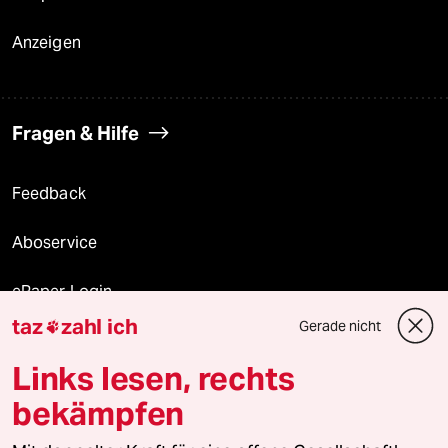
Anzeigen
Fragen & Hilfe
Feedback
Aboservice
ePaper Login
taz
zahl ich
Gerade nicht

Downloads für Abonnierende
Links lesen, rechts
bekämpfen
© 2026 taz Verlags und Vertriebs GmbH