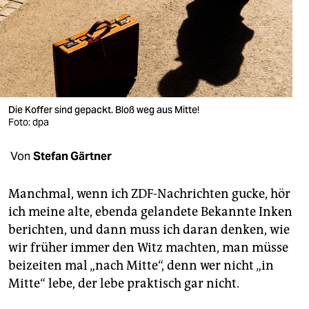
berlin
nord
wahrheit
verlag
Die Koffer sind gepackt. Bloß weg aus Mitte!
verlag
Foto: dpa
veranstaltungen
Von
Stefan Gärtner
shop
Manchmal, wenn ich ZDF-Nachrichten gucke, hör
fragen & hilfe
ich meine alte, ebenda gelandete Bekannte Inken
unterstützen
berichten, und dann muss ich daran denken, wie
wir früher immer den Witz machten, man müsse
abo
beizeiten mal „nach Mitte“, denn wer nicht „in
Mitte“ lebe, der lebe praktisch gar nicht.
genossenschaft