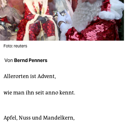
berlin
nord
wahrheit
verlag
Foto: reuters
verlag
Von
Bernd Penners
veranstaltungen
shop
Allerorten ist Advent,
fragen & hilfe
wie man ihn seit anno kennt.
unterstützen
abo
Apfel, Nuss und Mandelkern,
genossenschaft