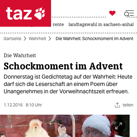

taz zahl ich
hitze
niedrigwasser
rente
landtagswahl in sachsen-anhalt

taz zahl ich
Startseite
Wahrheit
Die Wahrheit: Schockmoment im Advent
taz zahl ich
themen
Die Wahrheit
Schockmoment im Advent
politik
Donnerstag ist Gedichtetag auf der Wahrheit: Heute
öko
darf sich die Leserschaft an einem Poem über
Unangenehmes in der Vorweihnachtszeit erfreuen.
gesellschaft
1.12.2016
8:10 Uhr
teilen
kultur
sport