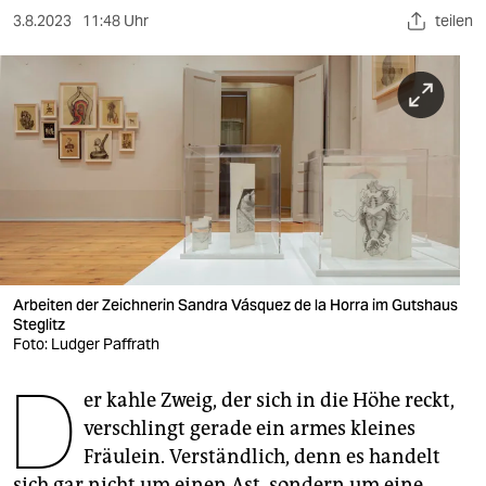
berlin
3.8.2023
11:48 Uhr
teilen
nord
wahrheit
verlag
verlag
veranstaltungen
shop
Arbeiten der Zeichnerin Sandra Vásquez de la Horra im Gutshaus
fragen & hilfe
Steglitz
Foto: Ludger Paffrath
unterstützen
D
er kahle Zweig, der sich in die Höhe reckt,
abo
verschlingt gerade ein armes kleines
genossenschaft
Fräulein. Verständlich, denn es handelt
sich gar nicht um einen Ast, sondern um eine