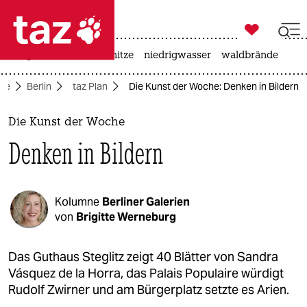

taz zahl ich
krieg in der ukraine
hitze
niedrigwasser
waldbrände

taz zahl ich
ite
Berlin
taz Plan
Die Kunst der Woche: Denken in Bildern
taz zahl ich
themen
Die Kunst der Woche
Denken in Bildern
politik
öko
Kolumne
Berliner Galerien
gesellschaft
von
Brigitte Werneburg
kultur
Das Guthaus Steglitz zeigt 40 Blätter von Sandra
Vásquez de la Horra, das Palais Populaire würdigt
sport
Rudolf Zwirner und am Bürgerplatz setzte es Arien.