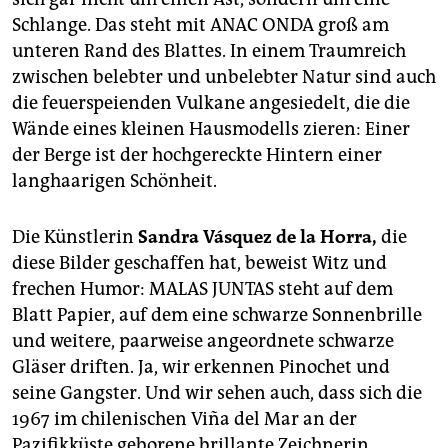
epaper login
Schlange. Das steht mit ­ANA­C ONDA groß am
unteren Rand des Blattes. In einem Traumreich
zwischen belebter und unbelebter Natur sind auch
die feuerspeienden Vulkane angesiedelt, die die
Wände eines kleinen Hausmodells zieren: Einer
der Berge ist der hochgereckte Hintern einer
langhaarigen Schönheit.
Die Künstlerin
Sandra Vásquez de la Horra,
die
diese Bilder geschaffen hat, beweist Witz und
frechen Humor: MALAS JUNTAS steht auf dem
Blatt Papier, auf dem eine schwarze Sonnenbrille
und weitere, paarweise angeordnete schwarze
Gläser driften. Ja, wir erkennen Pinochet und
seine Gangster. Und wir sehen auch, dass sich die
1967 im chilenischen Viña del Mar an der
Pazifikküste geborene brillante Zeichnerin