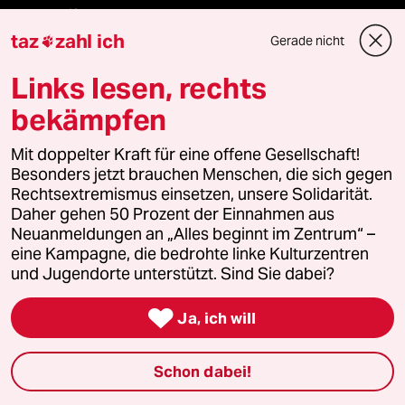
panterstiftung
taz
zahl ich
Gerade nicht

panterpreis 2026
Links lesen, rechts
bekämpfen
Podcast
Mit doppelter Kraft für eine offene Gesellschaft!
Besonders jetzt brauchen Menschen, die sich gegen
Rechtsextremismus einsetzen, unsere Solidarität.
bundestalk
Daher gehen 50 Prozent der Einnahmen aus
Neuanmeldungen an „Alles beginnt im Zentrum“ –
fernverbindung
eine Kampagne, die bedrohte linke Kulturzentren
und Jugendorte unterstützt. Sind Sie dabei?
klima update°

Ja, ich will
Mauerecho
Schon dabei!
Freie Rede