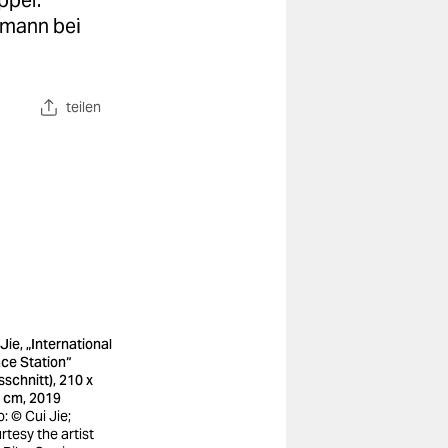
pper.
tmann bei
teilen
Jie, „International
ce Station“
sschnitt), 210 x
 cm, 2019
: © Cui Jie;
rtesy the artist