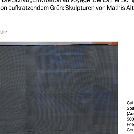
 Die Schau „L’invitation au voyage“ bei Esther Schi
n aufkratzendem Grün: Skulpturen von Mathis Al
 Uhr
Cui 
Spa
(Au
500
Foto
Cou