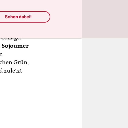
spanne von
schungen.
Schon dabei!
etagne
hrieben
 Collage.
,
Sojoumer
n
schen Grün,
d zuletzt