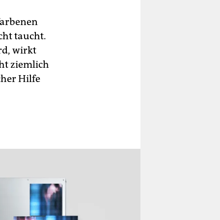
lfarbenen
ht taucht.
d, wirkt
ht ziemlich
her Hilfe