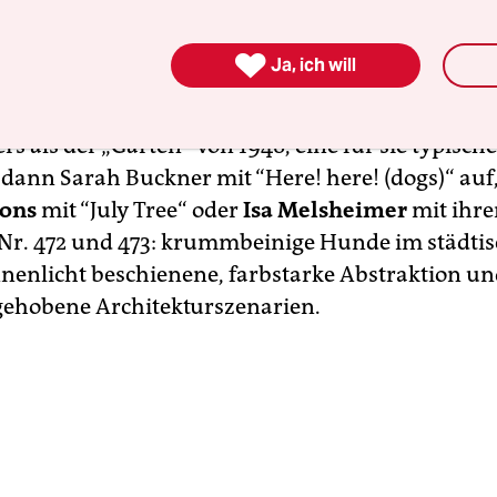
nen bestrittene Malerei-Schau umfasst eine Zeit
rt Jahren und entpuppt sich dabei voller Überra

Ja, ich will
hr 1925 sind die Aquarellzeichnungen aus der Br
e man jetzt nicht unbedingt
Hannah Höch
zugesc
rs als der „Garten“ von 1948, eine für sie typische
n dann Sarah Buckner mit “Here! here! (dogs)“ auf
sons
mit “July Tree“ oder
Isa Melsheimer
mit ihre
r. 472 und 473: krummbeinige Hunde im städti
nenlicht beschienene, farbstarke Abstraktion un
bgehobene Architekturszenarien.