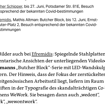
ther Schipper
, bis 27. Juni, Potsdamer Str. 81E, Besuch
tsprechend der bekannten Covid-bestimmungen
emidis
, Mathis Altman: Butcher Block, bis 12. Juni, Ernst-
ter-Platz 2, Besuch entsprechend der bekannten Covid-
stimmungen
Bilder auch bei
Efremidis
: Spiegelnde Stahlplatte
ntarische Ansichten der unterliegenden Videolo
tmanns
„Butcher Block“-Serie mit LED-Wandskul
rn. Der Hinweis, dass der Fokus der zerstückelte
itgenössischen Arbeitsstil liegt, liefern im Raum
iften in der Typografie des skandalträchtigen Co
ens WeWork. Sie besagen dann auch „wedont“,
“, „wewontwork“.