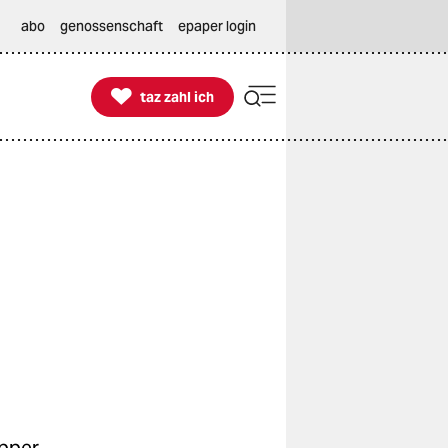
abo
genossenschaft
epaper login

taz zahl ich
taz zahl ich