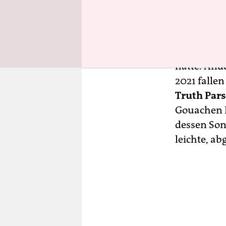
Künstlerin
fast hunde
Auf das Ja
datiert, di
hätte. Ande
2021 falle
Truth Par
Gouachen N
dessen Son
leichte, a