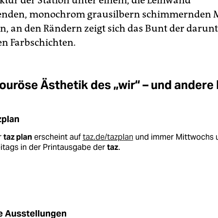
ektur der Station unter einem, die Leinwand
enden, monochrom grausilbern schimmernden 
n, an den Rändern zeigt sich das Bunt der darun
n Farbschichten.
ouröse Ästhetik des „wir“ – und andere
zplan
r
taz plan
erscheint auf
taz.de/tazplan
und immer Mittwochs 
itags in der Printausgabe der
taz
.
e Ausstellungen