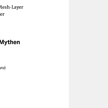
Mesh-Layer
ter
 Mythen
und