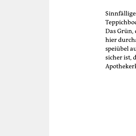
Sinnfällig
Teppichbod
Das Grün, 
hier durcha
speiübel a
sicher ist
Apothekerk