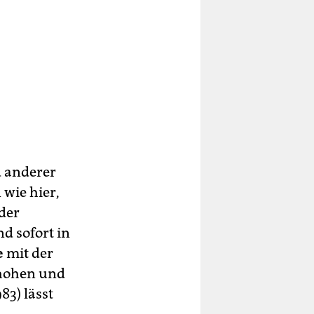
d anderer
 wie hier,
der
d sofort in
e
mit der
 hohen und
83) lässt