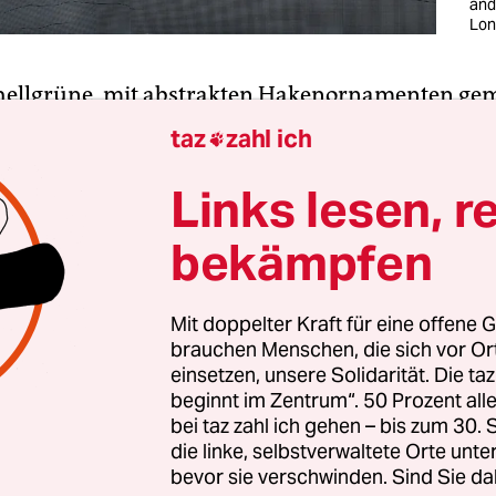
and 
Lon
 hellgrüne, mit abstrakten Hakenornamenten ge
pete könnte fast schon wieder hipp sein. Überhaup
taz
zahl ich

ch die Familie von heute, der Papa mit angesagte
nbart, leicht in diesem Ambiente vorstellen. Schö
Links lesen, r
e Ironie, wo doch
Almut Heise
ihr „Großes Woh
bekämpfen
Anachronismus betrachtete, als sie es 1968 auf di
kanntlich liebte sie dieses überraschend langlebi
r der 40er und 50er Jahre. In distanzierter Refe
Mit doppelter Kraft für eine offene G
brauchen Menschen, die sich vor O
 der Pop art fand sie dort die reizvollsten ihrer m
einsetzen, unsere Solidarität. Die ta
inselstrich auf die Leinwand gebrachten Szenen.
beginnt im Zentrum“. 50 Prozent a
bei taz zahl ich gehen – bis zum 30
e ist mit drei Gemälden in der Ausstellung
„L’inv
die linke, selbstverwaltete Orte unte
bevor sie verschwinden. Sind Sie da
ei
Esther Schipper
vertreten. Die ausschließlich v