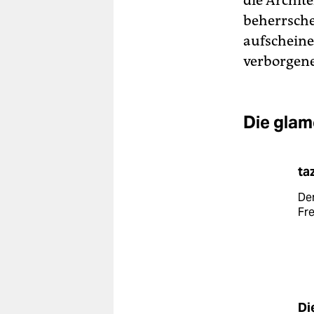
die Archit
beherrsch
aufscheine
verborgene
Die glam
ta
De
Fre
Di