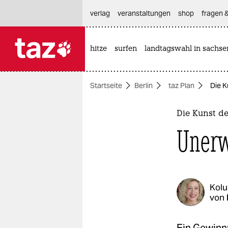
hautnavigation anspringen
hauptinhalt anspringen
footer anspringen
verlag
veranstaltungen
shop
fragen &
hitze
surfen
landtagswahl in sachse

taz zahl ich
taz zahl ich
Startseite
Berlin
taz Plan
Die K
themen
politik
Die Kunst d
Unerw
öko
gesellschaft
kultur
Kol
von
sport