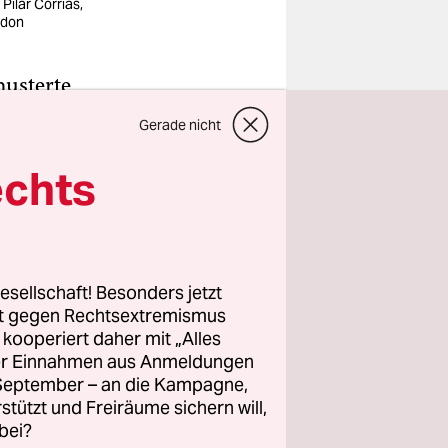
Pilar Corrias,
don
musterte
t lässt
Gerade nicht
m
ne,
echts
nzimmer“
e Leinwand
ge
renz zum
esellschaft! Besonders jetzt
rt gegen Rechtsextremismus
it
z kooperiert daher mit „Alles
ller Einnahmen aus Anmeldungen
. September – an die Kampagne,
itation au
rstützt und Freiräume sichern will,
bei?
on