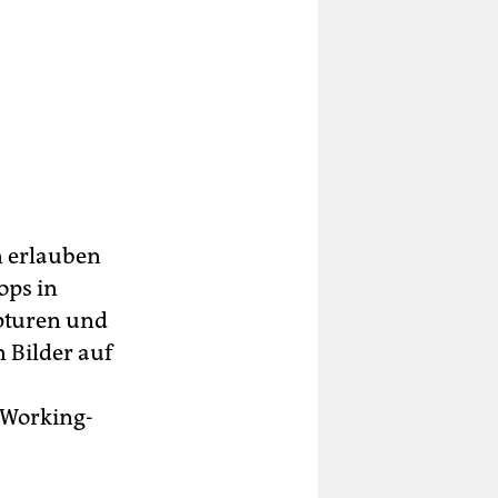
n erlauben
ops in
pturen und
n Bilder auf
-Working-