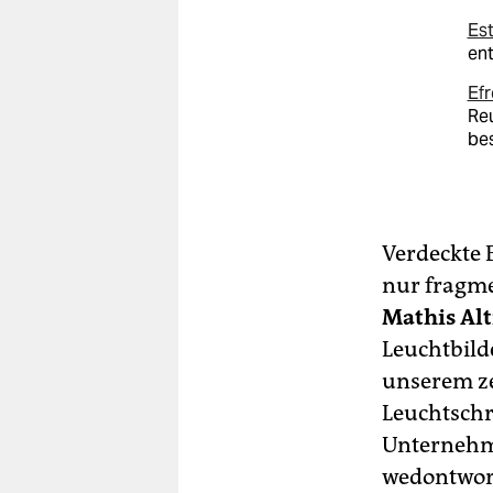
Es
en
Efr
Reu
be
Verdeckte 
nur fragme
Mathis Al
Leuchtbilde
unserem ze
Leuchtschr
Unternehm
wedontwork