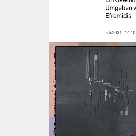
Ein Gewinn:
berlin
Umgeben vo
nord
Efremidis.
wahrheit
5.5.2021
14:10
verlag
verlag
veranstaltungen
shop
fragen & hilfe
unterstützen
abo
genossenschaft