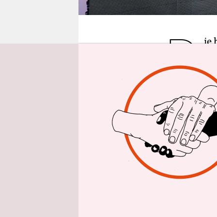
epaper login
D
ie
Ta
si
Patriarche
bedenklich
schon als 
bannte. Be
Biedermeie
Siegeszeugs
peniblem P
Almut Heis
voyage“
b