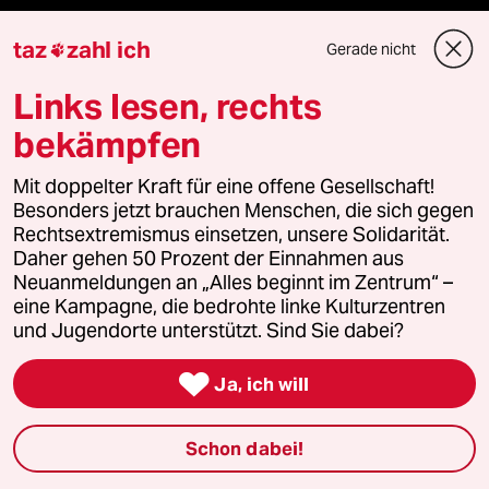
Krieg in der Ukraine
taz
zahl ich
Gerade nicht

Hitze
Links lesen, rechts
bekämpfen
Niedrigwasser
Mit doppelter Kraft für eine offene Gesellschaft!
Waldbrände
Besonders jetzt brauchen Menschen, die sich gegen
Rechtsextremismus einsetzen, unsere Solidarität.
Daher gehen 50 Prozent der Einnahmen aus
Neuanmeldungen an „Alles beginnt im Zentrum“ –
Verlag
eine Kampagne, die bedrohte linke Kulturzentren
und Jugendorte unterstützt. Sind Sie dabei?
Aktuelles

Ja, ich will
Hausblog
Schon dabei!
Die Seitenwende