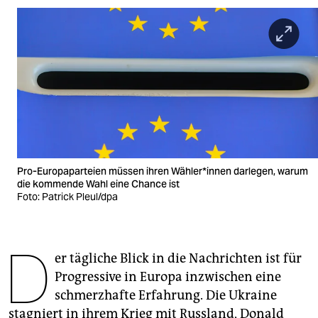
berlin
nord
wahrheit
verlag
verlag
veranstaltungen
Pro-Europaparteien müssen ihren Wäh­le­r*in­nen darlegen, warum
shop
die kommende Wahl eine Chance ist
Foto: Patrick Pleul/dpa
fragen & hilfe
unterstützen
D
er tägliche Blick in die Nachrichten ist für
abo
Progressive in Europa inzwischen eine
genossenschaft
schmerzhafte Erfahrung. Die Ukraine
stagniert in ihrem Krieg mit Russland, Donald