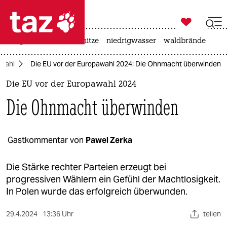

taz zahl ich
krieg in der ukraine
hitze
niedrigwasser
waldbrände

taz zahl ich
wahl
Die EU vor der Europawahl 2024: Die Ohnmacht überwinden
taz zahl ich
Die EU vor der Europawahl 2024
themen
Die Ohnmacht überwinden
politik
öko
Gastkommentar von
Pawel Zerka
gesellschaft
Die Stärke rechter Parteien erzeugt bei
progressiven Wählern ein Gefühl der Machtlosigkeit.
kultur
In Polen wurde das erfolgreich überwunden.
sport
29.4.2024
13:36 Uhr
teilen