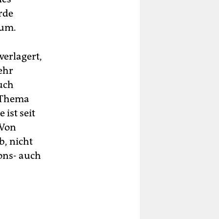
rde
ium.
verlagert,
ehr
uch
s Thema
ist seit
 Von
, nicht
ions- auch