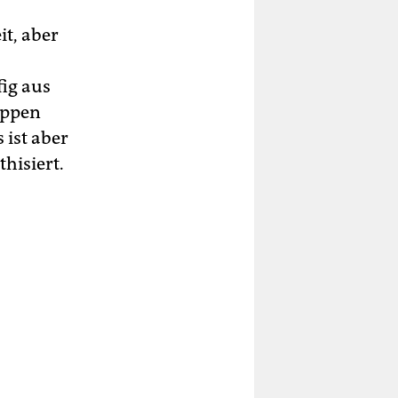
it, aber
fig aus
uppen
s ist aber
hisiert.