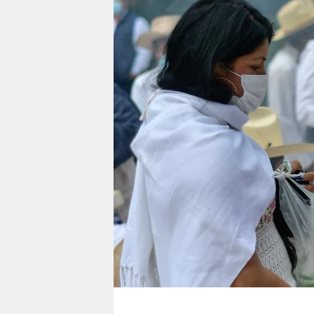
berlin
nord
wahrheit
verlag
verlag
veranstaltungen
shop
fragen & hilfe
unterstützen
abo
genossenschaft