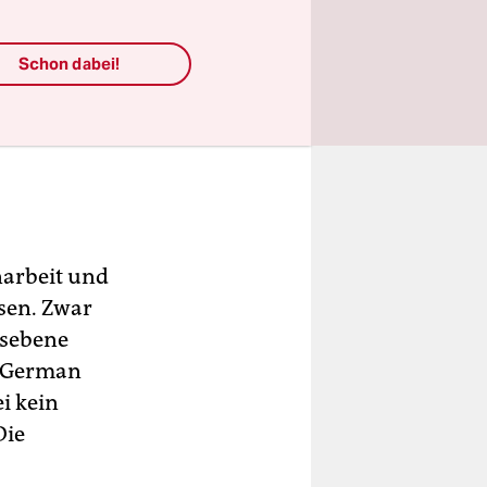
Schon dabei!
arbeit und
sen. Zwar
tsebene
om German
i kein
Die