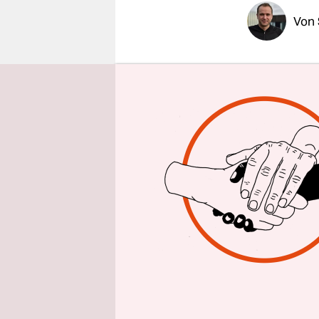
epaper login
Von
Die Ampel 
auch in de
Auswärtig
Religionsr
(Grüne) zu
Ampel eige
Außenpoliti