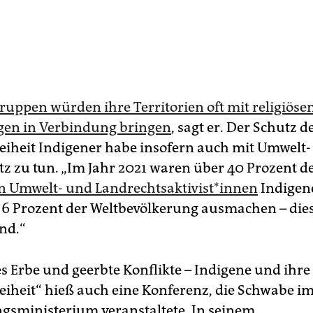
ruppen würden ihre Territorien oft mit religiöse
gen in Verbindung bringen
, sagt er. Der Schutz d
reiheit Indigener habe insofern auch mit Umwelt
z zu tun. „Im Jahr 2021 waren über 40 Prozent d
Umwelt- und Land­rechts­ak­ti­vis­t*in­nen
Indigen
t 6 Prozent der Weltbevölkerung ausmachen – dies
nd.“
es Erbe und geerbte Konflikte – Indigene und ihre
reiheit“ hieß auch eine Konferenz, die Schwabe i
gsministerium veranstaltete. In seinem