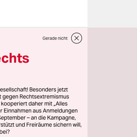
m Amtseid,
Gerade nicht
er des
e
, dass das
echts
bock
ertrag der
 und
esellschaft! Besonders jetzt
rt gegen Rechtsextremismus
z kooperiert daher mit „Alles
ller Einnahmen aus Anmeldungen
. September – an die Kampagne,
rstützt und Freiräume sichern will,
bei?