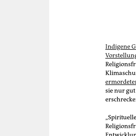
Indigene G
Vorstellun
Religionsf
Klimaschut
ermordeten 
sie nur gu
erschrecke
„Spirituell
Religionsf
Entwicklun