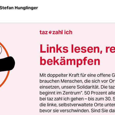
Stefan Hunglinger
fremdelt mit dem Thema Religion. Nicht nur bei
taz
zahl ich

r Amtsführung. Im Oktober äußerte der Ex-Berat
en Amts,
Nikodemus Schnabel, in der taz die Sorg
Links lesen, r
eferat 612 unter Außenministerin Annalena Baer
bekämpfen
 kurz kommen könnte. Dabei steht im Koalitionsv
ntlich, dass die Regierung den Bereich „Religion
k“ stärken will.
Mit doppelter Kraft für eine offene G
brauchen Menschen, die sich vor O
einsetzen, unsere Solidarität. Die ta
beginnt im Zentrum“. 50 Prozent a
bei taz zahl ich gehen – bis zum 30
die linke, selbstverwaltete Orte unte
bevor sie verschwinden. Sind Sie da