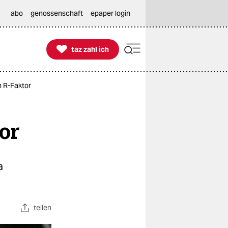
abo
genossenschaft
epaper login

taz zahl ich
taz zahl ich
m R-Faktor
or
a
teilen