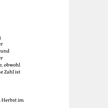
n
er
- und
er
e, obwohl
e Zahl ist
m Herbst im