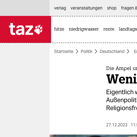
hautnavigation anspringen
hauptinhalt anspringen
footer anspringen
verlag
veranstaltungen
shop
fragen &
hitze
niedrigwasser
rente
landtags

taz zahl ich
taz zahl ich
Startseite
Politik
Deutschland
E
themen
politik
Die Ampel u
Weni
öko
Eigentlich 
gesellschaft
Außenpolit
Religionsfre
kultur
sport
27.12.2022
11: