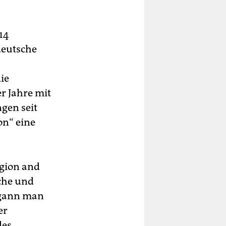
14
deutsche
ie
r Jahre mit
gen seit
on“ eine
igion and
iche und
egann man
er
des