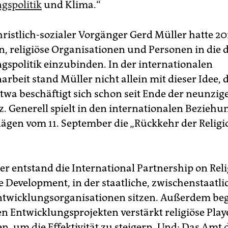
gspolitik
und Klima.“
hristlich-sozialer Vorgänger Gerd Müller hatte 20
n, religiöse Organisationen und Personen in die 
gspolitik einzubinden. In der internationalen
beit stand Müller nicht allein mit dieser Idee, d
twa beschäftigt sich schon seit Ende der neunzige
. Generell spielt in den internationalen Beziehun
ägen vom 11. September die „Rückkehr der Religi
er entstand die International Partnership on Rel
e Development, in der staatliche, zwischenstaatl
Entwicklungsorganisationen sitzen. Außerdem b
en Entwicklungsprojekten verstärkt religiöse Play
n, um die Effektivität zu steigern. Und: Das Amt 