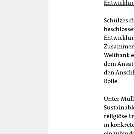
Entwicklun
Schulzes c
beschlosse
Entwicklun
Zusammenar
Weltbank e
dem Ansatz
den Anschl
Rolle.
Unter Müll
Sustainabl
religiöse 
in konkret
einzubinde