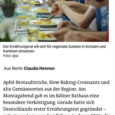
berlin
nord
wahrheit
verlag
verlag
Der Ernährungsrat will sich für regionale Zutaten in Schulen und
Kantinen einsetzen
veranstaltungen
Foto: dpa
shop
Aus Berlin
Claudia Hennen
fragen & hilfe
Apfel-Brotaufstriche, Slow-Baking-Croissants und
unterstützen
alte Gemüsesorten aus der Region: Am
Montagabend gab es im Kölner Rathaus eine
abo
besondere Verköstigung. Gerade hatte sich
genossenschaft
Deutschlands erster Ernährungsrat gegründet –