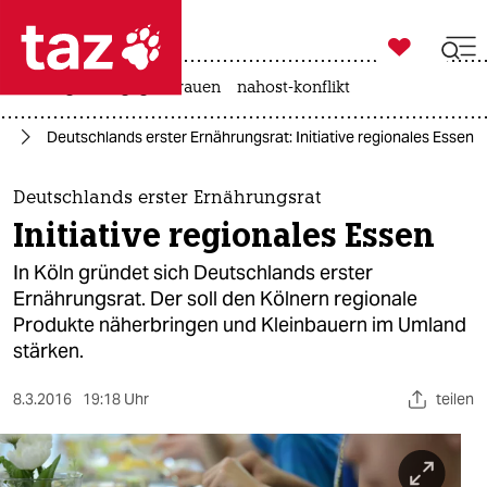

taz zahl ich
hitze
gewalt gegen frauen
nahost-konflikt

taz zahl ich
ie
Deutschlands erster Ernährungsrat: Initiative regionales Essen
taz zahl ich
themen
Deutschlands erster Ernährungsrat
Initiative regionales Essen
politik
In Köln gründet sich Deutschlands erster
öko
Ernährungsrat. Der soll den Kölnern regionale
Produkte näherbringen und Kleinbauern im Umland
gesellschaft
stärken.
kultur
8.3.2016
19:18 Uhr
teilen
sport