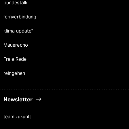
bundestalk
fernverbindung
klima update°
Mauerecho
Freie Rede
reingehen
Newsletter
team zukunft