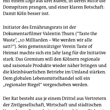
mit einem Logo aus drei Rüben, in deren Mitte die
epaper login
Domspitzen prangen, und einer klaren Botschaft:
Damit Köln besser isst.
Initiator des Ernährungsrats ist der
Dokumentarfilmer Valentin Thurn (“Taste the
Waste“, „10 Milliarden – Wie werden wir alle
satt?“). Sein gemeinnütziger Verein Taste of
Heimat machte sich ein Jahr lang für die Initiative
stark. Das Gremium will den Kölnern regionale
und saisonale Produkte wieder näher bringen und
die kleinbäuerlichen Betriebe im Umland stärken.
Dem globalen Lebensmittelhandel soll ein
„regionaler Riegel“ vorgeschoben werden.
Der Rat besteht aus je einem Drittel aus Vertretern
der Zivilgesellschaft, Wirtschaft und städtischen