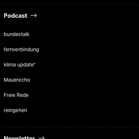
Podcast
bundestalk
fernverbindung
klima update°
Mauerecho
Freie Rede
reingehen
Newsletter