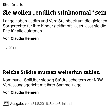
berlin
Ehe für alle
nord
Sie wollen „endlich stinknormal“ sein
Lange haben Judith und Vera Steinbeck um die gleichen
wahrheit
Sorgerechte für ihre Kinder gekämpft. Jetzt lässt sie die
Ehe für alle aufatmen.
verlag
Von
Claudia Hennen
verlag
1.7.2017
veranstaltungen
shop
Reiche Städte müssen weiterhin zahlen
fragen & hilfe
Kommunal-SoliÜber siebzig Städte scheitern vor NRW-
unterstützen
Verfassungsgericht mit ihrer Sammelklage
Von
Claudia Hennen
abo
genossenschaft
Ausgabe vom
31.8.2016
,
Seite 6,
Inland