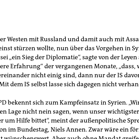
der Westen mit Russland und damit auch mit Assa
inst stürzen wollte, nun über das Vorgehen in Sy
ei „ein Sieg der Diplomatie“, sagte von der Leyen
ittere Erfahrung“ der vergangenen Monate, „dass,
ereinander nicht einig sind, dann nur der IS davo
. Mit dem IS selbst lasse sich dagegen nicht verha
PD bekennt sich zum Kampfeinsatz in Syrien. „Wi
hen Lage nicht nein sagen, wenn unser wichtigste
r um Hilfe bittet“, meint der außenpolitische Spr
on im Bundestag, Niels Annen. Zwar wäre ein fö
wünschenswert. Aber auch ohne Mandat greife A