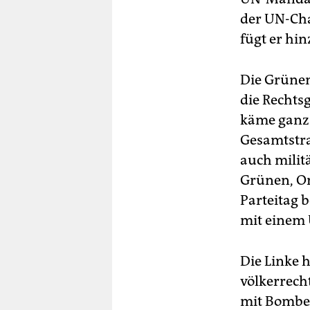
der UN-Cha
fügt er hin
Die Grünen
die Rechts
käme ganz 
Gesamtstra
auch milit
Grünen, Om
Parteitag 
mit einem
Die Linke h
völkerrecht
mit Bomben