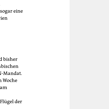
.
 sogar eine
rien
d bisher
abischen
UN-Mandat.
en Woche
n am
 Flügel der