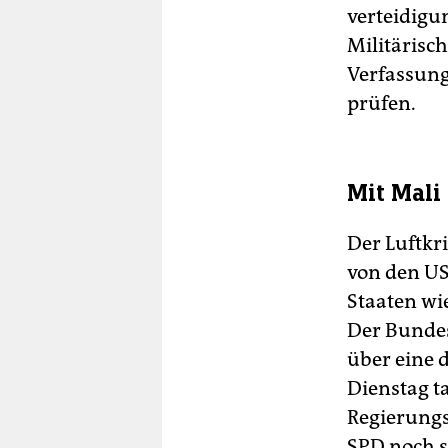
verteidigu
Militärisc
Verfassung
prüfen.
Mit Mali
Der Luftkri
von den US
Staaten wi
Der Bundes
über eine 
Dienstag t
Regierungsk
SPD noch s