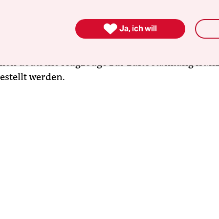
 soll den französischen Flugzeugträger „Charle
 der Küste Syriens absichern. Zudem will die

Ja, ich will
erung Satelliten zur Verfügung stellen, die präzi
m beobachten können. Der dritte Punkt betrifft l
sollen deutsche Flugzeuge zur Luftbetankung fran
gestellt werden.