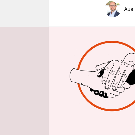
epaper login
Aus 
Von „Krieg
würde „dem
verfallen 
von der Rh
deutsche Ei
keinen Sta
argumentie
Kampf wer
Von der Le
der Frakti
französisc