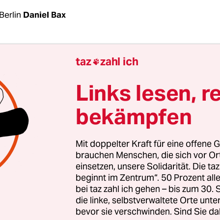
Berlin
Daniel Bax
“ will die Verteidigungsministerin nicht spreche
taz
zahl ich

 IS eher einen Gefallen tun, wenn wir in diese R
würden“, setze sich von der Leyen in den ARD-Ta
Links lesen, r
etorik des französischen Präsidenten Hollande ab
bekämpfen
nsatz an dessen Seite in Syrien sei kein Krieg, „we
at bekämpfen“, sondern „eine mörderische Terror
rte von der Leyen, und fügte hinzu: „Das wird ei
Mit doppelter Kraft für eine offene G
den“.
brauchen Menschen, die sich vor O
einsetzen, unsere Solidarität. Die ta
beginnt im Zentrum“. 50 Prozent a
yen (CDU) hatte am Donnerstag nach einer Sonde
bei taz zahl ich gehen – bis zum 30
onen von Union und SPD eine Unterstützung der
die linke, selbstverwaltete Orte unte
bevor sie verschwinden. Sind Sie da
hen Operationen in Syrien angekündigt. Eine Freg