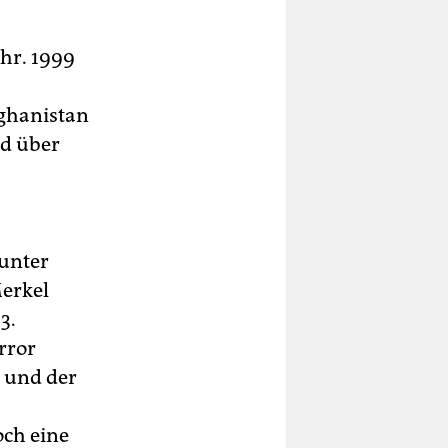
hr. 1999
ghanistan
nd über
 unter
erkel
3.
rror
n und der
ch eine