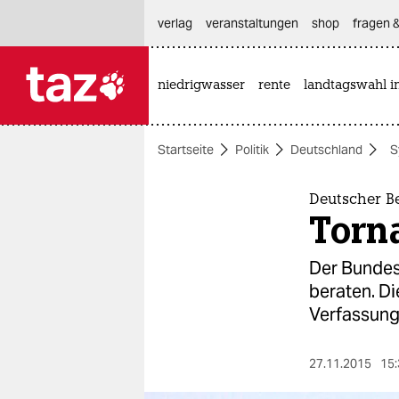
hautnavigation anspringen
hauptinhalt anspringen
footer anspringen
verlag
veranstaltungen
shop
fragen &
niedrigwasser
rente
landtagswahl i

taz zahl ich
taz zahl ich
Startseite
Politik
Deutschland
S
themen
politik
Deutscher B
Torna
öko
Der Bundest
gesellschaft
beraten. Di
Verfassung
kultur
sport
27.11.2015
15: