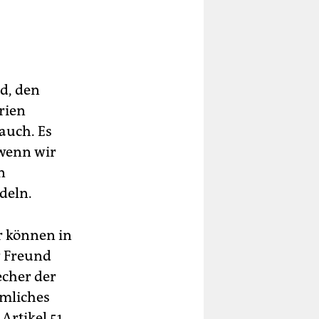
d, den
rien
 auch. Es
 wenn wir
n
ndeln.
r können in
r Freund
echer der
rmliches
rtikel 51