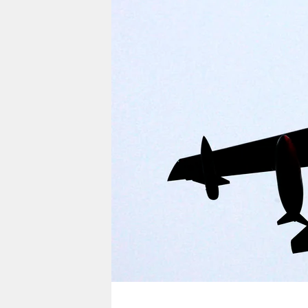
berlin
nord
wahrheit
verlag
verlag
veranstaltungen
shop
fragen & hilfe
unterstützen
abo
genossenschaft