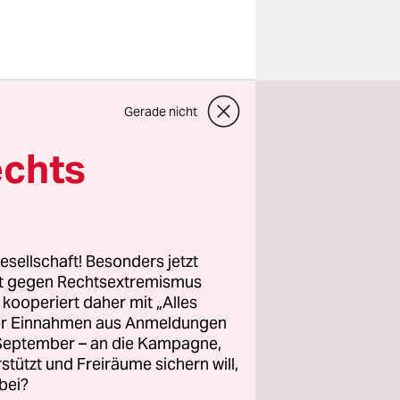
n. Man
Gerade nicht
hetorik
gesthemen
echts
. Der
il wir
bande“,
n harter
esellschaft! Besonders jetzt
rt gegen Rechtsextremismus
z kooperiert daher mit „Alles
ller Einnahmen aus Anmeldungen
rsitzung
. September – an die Kampagne,
rstützt und Freiräume sichern will,
bei?
atte der