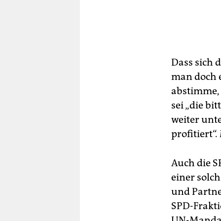
Dass sich 
man doch e
abstimme, s
sei „die b
weiter unt
profitiert“
Auch die S
einer solc
und Partne
SPD-Frakti
UN-Mandat 