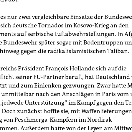
 es nur zwei vergleichbare Einsätze der Bundeswe
n sich deutsche Tornados im Kosovo-Krieg an den
nts auf serbische Luftabwehrstellungen. In Af
e Bundeswehr später sogar mit Bodentruppen u
 hinweg gegen die radikalislamistischen Taliban.
reichs Präsident François Hollande sich auf die
flicht seiner EU-Partner beruft, hat Deutschland
tzt und zum Einlenken gezwungen. Zwar hatte M
 unmittelbar nach den Anschlägen in Paris vom 1
jedwede Unterstützung“ im Kampf gegen den Te
 Doch zunächst hoffte sie, mit Waffenlieferunge
g von Peschmerga-Kämpfern im Nordirak
mmen. Außerdem hatte von der Leyen am Mittwo