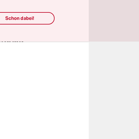
s de
Schon dabei!
se einen
ogistische
zösischer