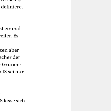
definiere,
st einmal
iter. Es
zen aber
echer der
r Grünen-
 IS sei nur
r
S lasse sich