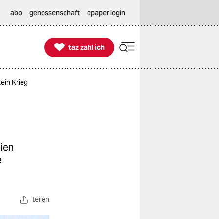
abo
genossenschaft
epaper login

taz zahl ich
taz zahl ich
ein Krieg
rien
e
teilen