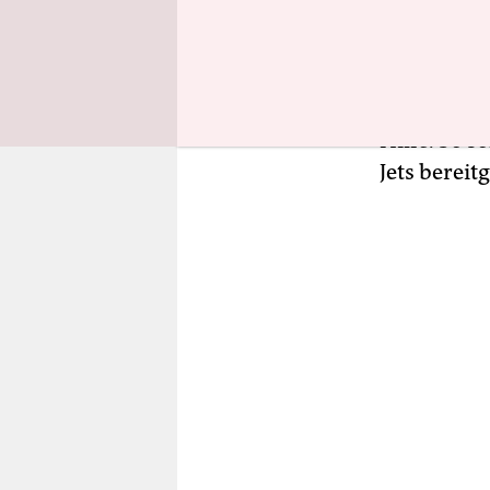
Bundeswehr
Gaulle“ vor
Bundesregi
weiten Rau
Hilfe. So 
Jets bereit