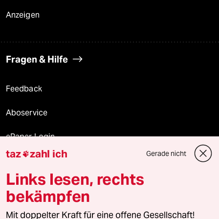
Anzeigen
Fragen & Hilfe
Feedback
Aboservice
ePaper Login
taz
zahl ich
Gerade nicht

Downloads für Abonnierende
Links lesen, rechts
bekämpfen
© 2026 taz Verlags und Vertriebs GmbH
Mit doppelter Kraft für eine offene Gesellschaft!
Alle Rechte vorbehalten. Bei rechtlichen Fragen oder für Genehmigungen