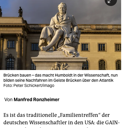
berlin
nord
wahrheit
verlag
verlag
veranstaltungen
shop
Brücken bauen – das macht Humboldt in der Wissenschaft, nun
bilden seine Nachfahren im Geiste Brücken über den Atlantik
fragen & hilfe
Foto: Peter Schickert/imago
unterstützen
Von
Manfred Ronzheimer
abo
Es ist das traditionelle „Familientreffen“ der
genossenschaft
deutschen Wissenschaftler in den USA: die GAIN-