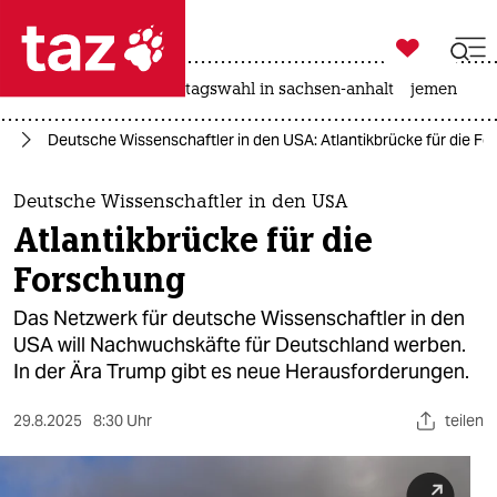

taz zahl ich
drohnen
rente
landtagswahl in sachsen-anhalt
jemen

taz zahl ich
ft
Deutsche Wissenschaftler in den USA: Atlantik­brücke für die F
taz zahl ich
themen
Deutsche Wissenschaftler in den USA
Atlantik­brücke für die
politik
Forschung
öko
Das Netzwerk für deutsche Wissenschaftler in den
USA will Nachwuchskäfte für Deutschland werben.
gesellschaft
In der Ära Trump gibt es neue Herausforderungen.
kultur
29.8.2025
8:30 Uhr
teilen
sport