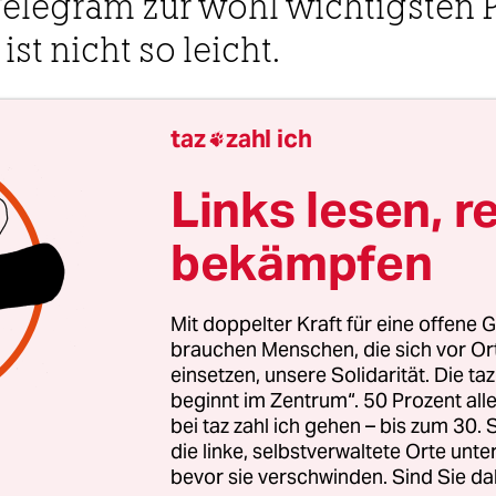
legram zur wohl wichtigsten Pl
t nicht so leicht.
7 Uhr
taz
zahl ich

m und Berlin
Christian Jakob
Links lesen, r
bekämpfen
war der 26. März, gegen 1.30 Uhr morgens, als der
ali“, beladen mit Tausenden Containern,
die Franc
y-Brücke in Baltimore rammt
e. Einer der wichti
Mit doppelter Kraft für eine offene G
brauchen Menschen, die sich vor O
r USA ist nun unbefahrbar, der Wiederaufbau wir
einsetzen, unsere Solidarität. Die ta
m Zeitpunkt des Unglücks tobte in den USA der po
beginnt im Zentrum“. 50 Prozent a
ein von den Republikanern blockiertes Ukraine-Hi
bei taz zahl ich gehen – bis zum 30
iarden Dollar.
die linke, selbstverwaltete Orte unte
bevor sie verschwinden. Sind Sie da