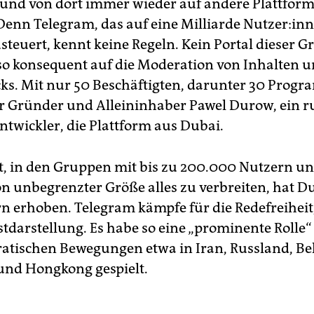
 und von dort immer wieder auf andere Plattfor
enn Telegram, das auf eine Milliarde Nut­ze­r:in­
steuert, kennt keine Regeln. Kein Portal dieser G
 so konsequent auf die Moderation von Inhalten 
ks. Mit nur 50 Beschäftigten, darunter 30 Prog
er Gründer und Alleininhaber Pawel Durow, ein r
ntwickler, die Plattform aus Dubai.
it, in den Gruppen mit bis zu 200.000 Nutzern un
n unbegrenzter Größe alles zu verbreiten, hat 
 erhoben. Telegram kämpfe für die Redefreiheit,
stdarstellung. Es habe so eine „prominente Rolle“
tischen Bewegungen etwa in Iran, Russland, Be
nd Hongkong gespielt.