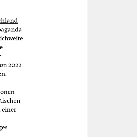
chland
opaganda
eichweite
e
r
hon 2022
en.
tionen
itischen
 einer
ges