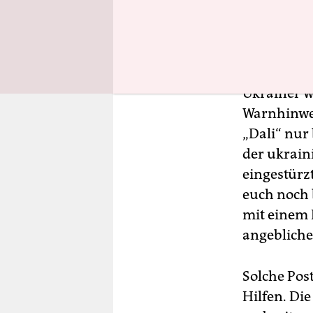
Wer wissen
heißesten 
dem Vorfal
Falschmeld
Ukrainer w
Warnhinwei
„Dali“ nur
der ukrain
eingestürz
euch noch 
mit einem 
angebliche
Solche Pos
Hilfen. Di