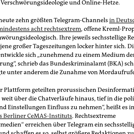
 Verschwörungsideologie und Online-Hetze.
 heute zehn größten Telegram-Channels
in Deuts
mindestens acht rechtsextrem
, offene Kreml-Pr
wörungsideologisch. Ihre jeweils sechsstellige R
 jene großer Tageszeitungen locker hinter sich. Di
entwickle sich „zunehmend zu einem Medium de
erung“, schrieb das Bundeskriminalamt (BKA) sc
gte unter anderem die Zunahme von Mordaufruf
er Plattform geteilten prorussischen Desinforma
 weit über die Chatverläufe hinaus, tief in die pol
nd Einstellungen Einfluss zu nehmen“, heißt es in
s Berliner CeMAS-Instituts
. Rechtsextreme
vmedien“ erreichen über Telegram ein sechsstelli
nd schaffen es so, selbst größere Redaktionen zu