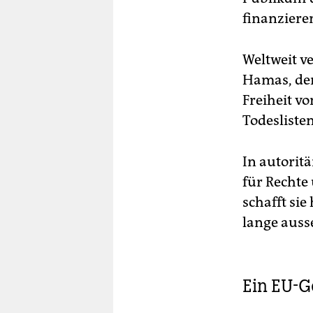
finanziere
Weltweit ve
Hamas, der 
Freiheit v
Todesliste
In autorit
für Rechte 
schafft si
lange auss
Ein EU-G