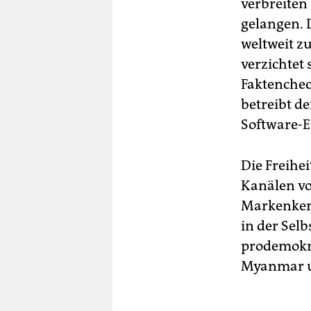
verbreiten
gelangen. D
weltweit zu
verzichtet
Faktenchec
betreibt d
Software-E
Die Freihe
Kanälen vo
Markenkern
in der Selb
prodemokra
Myanmar u