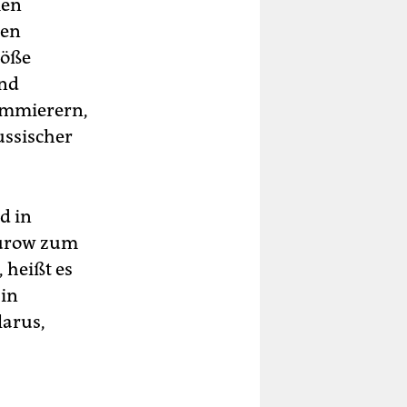
men
nen
röße
und
rammierern,
ussischer
d in
Durow zum
 heißt es
 in
larus,