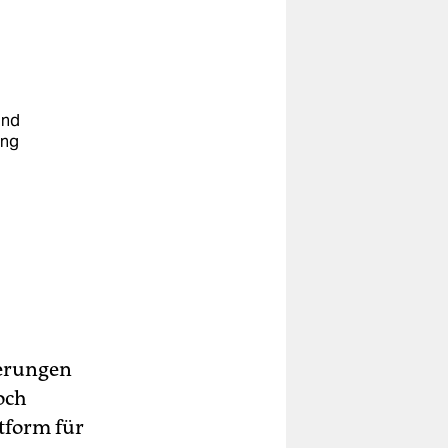
und
ung
u
ßerungen
och
ttform für