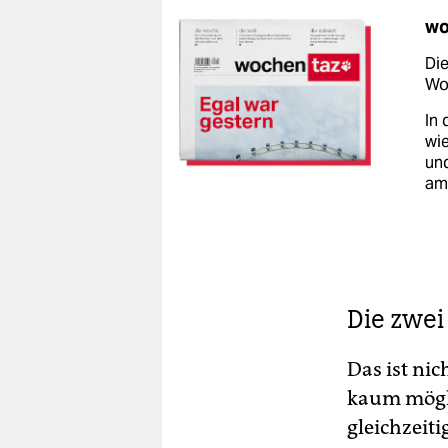
wo
Die
Woc
In 
wie
un
am
Die zwei
Das ist ni
kaum mögli
gleichzeiti