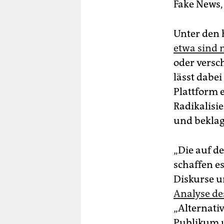
Fake News,
Unter den
etwa sind 
oder versch
lässt dabei
Plattform 
Radikalisi
und bekla
„Die auf d
schaffen es
Diskurse u
Analyse de
„Alternati
Publikum u