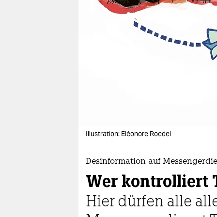
berlin
nord
wahrheit
verlag
verlag
veranstaltungen
shop
Illustration: Eléonore Roedel
fragen & hilfe
unterstützen
Desinformation auf Messengerdie
Wer kontrolliert
abo
Hier dürfen alle a
genossenschaft