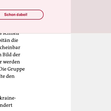
am die
den nach
Schon dabei!
ie
 ein
s schnell
itän die
scheinbar
 Bild der
ir werden
 Die Gruppe
lte den
kraine-
indert