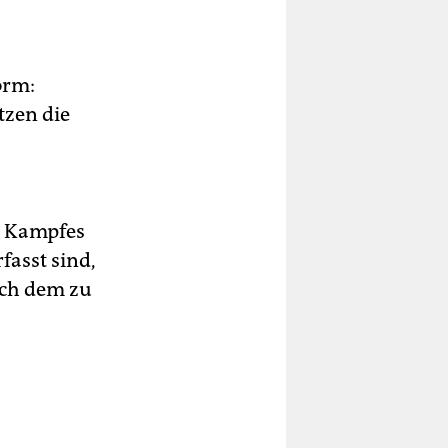
orm:
tzen die
s Kampfes
fasst sind,
ich dem zu