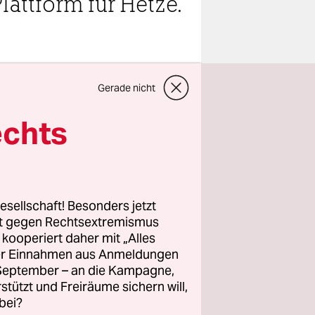
attform für Hetze.
teilen
Gerade nicht
echts
 Frachter
is-Scott-
gsten Häfen
esellschaft! Besonders jetzt
rt gegen Rechtsextremismus
d Jahre
z kooperiert daher mit „Alles
litische
ller Einnahmen aus Anmeldungen
lfspaket
. September – an die Kampagne,
rstützt und Freiräume sichern will,
bei?