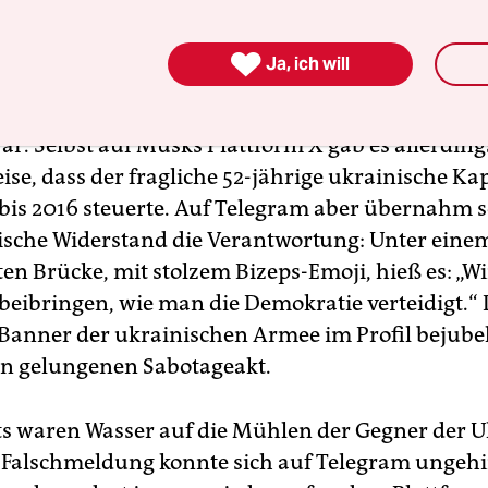
 wollte, wer hinter dem Unglück steckte, der bek
News beim Messengerdienst Telegram. Nur Stun

Ja, ich will
l kursierte auf vielen Social-Media-Plattformen d
ung, dass – „BREAKING“ – der Kapitän der „Dali“
ar. Selbst auf Musks Plattform X gab es allerding
se, dass der fragliche 52-jährige ukrainische Kap
 bis 2016 steuerte. Auf Telegram aber übernahm 
ische Widerstand die Verantwortung: Unter einem
ten Brücke, mit stolzem Bizeps-Emoji, hieß es: „W
beibringen, wie man die Demokratie verteidigt.“
Banner der ukrainischen Armee im Profil bejube
n gelungenen Sabotageakt.
ts waren Wasser auf die Mühlen der Gegner der U
e Falschmeldung konnte sich auf Telegram ungeh