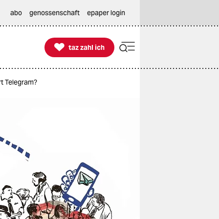
abo
genossenschaft
epaper login

taz zahl ich
taz zahl ich
rt Telegram?