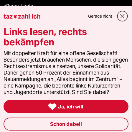
ePaper Login
taz
zahl ich
Gerade nicht

Downloads für Abonnierende
Links lesen, rechts
bekämpfen
© 2026 taz Verlags und Vertriebs GmbH
Alle Rechte vorbehalten. Bei rechtlichen Fragen oder für Genehmigungen
Mit doppelter Kraft für eine offene Gesellschaft!
wenden Sie sich bitte an
lizenzen@taz.de
Besonders jetzt brauchen Menschen, die sich gegen
Rechtsextremismus einsetzen, unsere Solidarität.
Daher gehen 50 Prozent der Einnahmen aus
Feedback
Redaktionsstatut
Kommune-Richtlinien
KI-
Neuanmeldungen an „Alles beginnt im Zentrum“ –
eine Kampagne, die bedrohte linke Kulturzentren
Leitlinie
Informant
Datenschutz
Impressum
AGB
und Jugendorte unterstützt. Sind Sie dabei?
Seitenwende
Einwilligungen widerrufen (Ads)

Ja, ich will
Schon dabei!