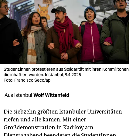
berlin
nord
wahrheit
verlag
verlag
veranstaltungen
Stu­den­t:in­nen protestieren aus Solidarität mit ihren Kommilitonen,
die inhaftiert wurden. Instanbul, 8.4.2025
shop
Foto: Francisco Seco/ap
fragen & hilfe
Aus Istanbul
Wolf Wittenfeld
unterstützen
Die siebzehn größten Istanbuler Universitäten
abo
riefen und alle kamen. Mit einer
genossenschaft
Großdemonstration in Kadıköy am
Dienstagabend beendeten die StudentInnen