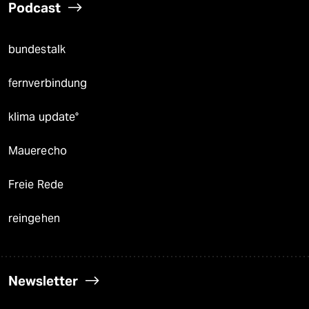
Podcast
bundestalk
fernverbindung
klima update°
Mauerecho
Freie Rede
reingehen
Newsletter