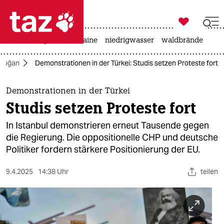

taz zahl ich
hitze
krieg in der ukraine
niedrigwasser
waldbrände

taz zahl ich
rdoğan
Demonstrationen in der Türkei: Studis setzen Proteste fort
taz zahl ich
themen
Demonstrationen in der Türkei
Studis setzen Proteste fort
politik
In Istanbul demonstrieren erneut Tausende gegen
öko
die Regierung. Die oppositionelle CHP und deutsche
Politiker fordern stärkere Positionierung der EU.
gesellschaft
9.4.2025
14:38 Uhr
teilen
kultur
sport